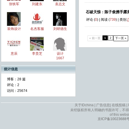
张铁军
刘建东
袁志文
石破天惊：陈子俊携手露
评论 (
0
) | 阅读 (
739
) | 类别:
装饰设计
名杰客服
刘研德生
1
2
« 前一页
下一页 »
意辰
李贵芝
设计
1667
统计信息
博客：
28 篇
评论：
2
访问：
25674
关于IDchina
|
广告信息
|
在线投稿
|
未经版权所有人明确的书面许可，不得
of this websi
京ICP备10023688号