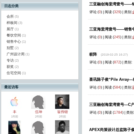
三亚融创海棠湾壹号——
日志分类
评论 (
0
) | 阅读 (
329
) | 类别:
会所
(5)
样板间
(3)
展厅
三亚海棠湾壹号——销售
(1)
餐饮空间
(1)
评论 (
0
) | 阅读 (
245
) | 类别:
销售中心
(1)
别墅
(2)
广州设计周
桩阵
(1)
(2019-02-25 16:27)
专访
(2)
评论 (
0
) | 阅读 (
872
) | 类别:
获奖
(2)
住宅空间
(1)
喜讯陈子俊“Pile Arr
最近访客
评论 (
0
) | 阅读 (
584
) | 类别:
三亚融创海棠湾壹号—C
丰
伍坤
翁伟锴
评论 (
0
) | 阅读 (
1784
) | 类别
1年前
2年前
2年前
APEX尚策设计总监陈子俊连续两