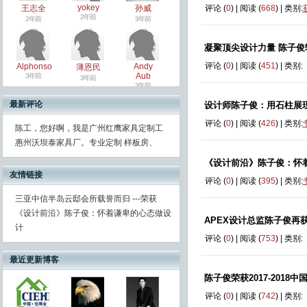
yokey
王志全
孙威
评论 (
0
) | 阅读 (
668
) | 类别:
2年前
2年前
3年前
凝聚顶尖设计力量 陈子
评论 (
0
) | 阅读 (
451
) | 类别:
Alphonso
Andy
薄恩民
Aub
3年前
3年前
3年前
最新评论
设计师陈子俊：用石柱展现
评论 (
0
) | 阅读 (
426
) | 类别:
陈工，您好啊，我是广州红鹰家具定制工
惠州沃坝泰家具厂。专业定制 样板房、
《设计前沿》陈子俊：怀
友情链接
评论 (
0
) | 阅读 (
395
) | 类别:
三亚中信半岛云邸会所载誉而归 ---荣获
《设计前沿》陈子俊：怀着谦卑的心态做设
APEX设计总监陈子俊再
计
评论 (
0
) | 阅读 (
753
) | 类别:
最近更新博客
陈子俊荣获2017-201
评论 (
0
) | 阅读 (
742
) | 类别: