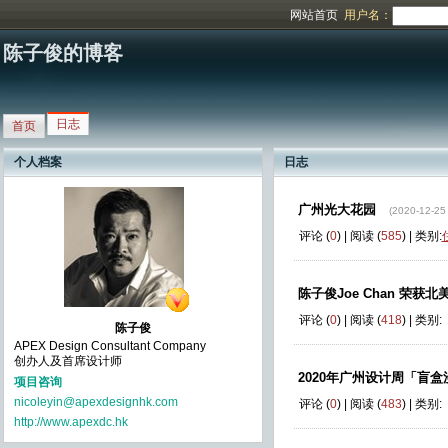
网站首页
用户名：
陈子俊的博客
日志
首页
个人档案
日志
广州光大花园
(2020-12-25
评论 (
0
) | 阅读 (
585
) | 类别:
陈子俊Joe Chan 荣获北美P
评论 (
0
) | 阅读 (
418
) | 类别:
陈子俊
APEX Design Consultant Company
创办人及首席设计师
2020年广州设计周「盲
项目咨询
nicoleyin@apexdesignhk.com
评论 (
0
) | 阅读 (
483
) | 类别:
http://www.apexdc.hk