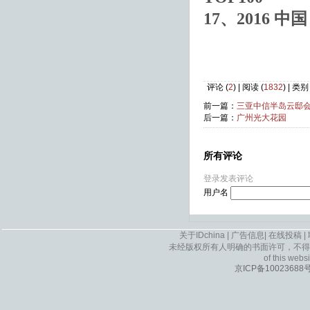
17、2016 
评论 (
2
) | 阅读 (
1832
) | 类
前一篇：
三亚中信半岛云邸会所
后一篇：
广州光大花园
所有评论
登录发表评论
用户名
关于IDchina
|
广告信息
|
在线投稿
|
未经版权所有人明确的书面许可，不得
of this websi
京ICP备10023688号