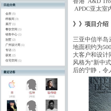
香港 A&D Trophy
日志分类
APDC亚太室
会所
(5)
样板间
(3)
》》
项目
介绍
展厅
(1)
餐饮空间
(1)
销售中心
(1)
三亚中信半岛
别墅
(2)
广州设计周
(1)
地面积约为5
专访
(2)
大客户和设计
获奖
(2)
住宅空间
(1)
风格为”新中式
后的宁静，令
最近访客
丰
伍坤
翁伟锴
1年前
2年前
2年前