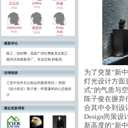
yokey
王志全
孙威
2年前
2年前
3年前
Alphonso
Andy
薄恩民
Aub
3年前
3年前
3年前
最新评论
陈工，您好啊，我是广州红鹰家具定制工
惠州沃坝泰家具厂。专业定制 样板房、
为了突显”新
友情链接
灯光设计方面
三亚中信半岛云邸会所载誉而归 ---荣获
式”的气质与
《设计前沿》陈子俊：怀着谦卑的心态做设
计
陈子俊在摒弃
合其中令到设
最近更新博客
Design尚
新高度的”新中