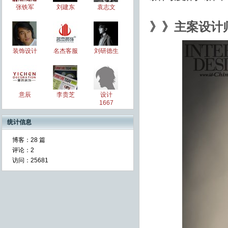
张铁军
刘建东
袁志文
》》
主案设计
装饰设计
名杰客服
刘研德生
意辰
李贵芝
设计
1667
统计信息
博客：
28 篇
评论：
2
访问：
25681