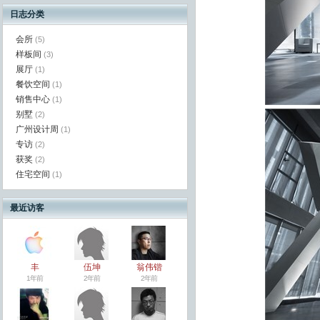
日志分类
会所
(5)
样板间
(3)
展厅
(1)
餐饮空间
(1)
销售中心
(1)
别墅
(2)
广州设计周
(1)
专访
(2)
获奖
(2)
住宅空间
(1)
最近访客
丰
伍坤
翁伟锴
1年前
2年前
2年前