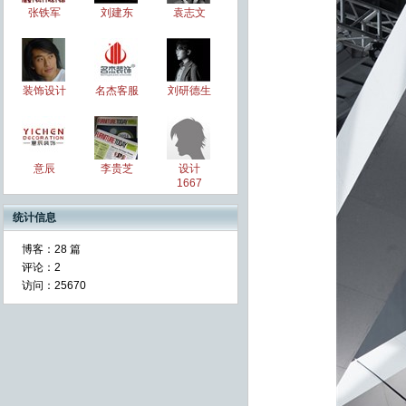
张铁军
刘建东
袁志文
装饰设计
名杰客服
刘研德生
意辰
李贵芝
设计
1667
统计信息
博客：
28 篇
评论：
2
访问：
25670