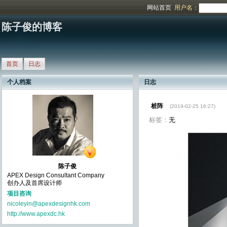
网站首页
用户名：
陈子俊的博客
首页
日志
个人档案
日志
桩阵
(2019-02-25 16:27)
标签：
无
陈子俊
APEX Design Consultant Company
创办人及首席设计师
项目咨询
nicoleyin@apexdesignhk.com
http://www.apexdc.hk