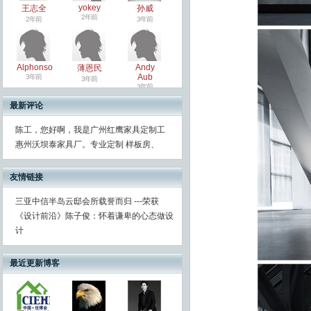
yokey
王志全
孙威
2年前
2年前
3年前
Alphonso
Andy
薄恩民
Aub
3年前
3年前
3年前
最新评论
陈工，您好啊，我是广州红鹰家具定制工
惠州沃坝泰家具厂。专业定制 样板房、
友情链接
三亚中信半岛云邸会所载誉而归 ---荣获
《设计前沿》陈子俊：怀着谦卑的心态做设
计
最近更新博客