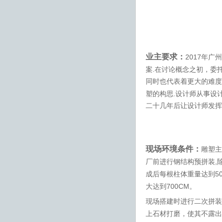
业主要求：
2017
年广州
.
案
在讨论概念之初，委
同时也代表着更大的难度
.
塑的构思
设计师从事设
二十几年后让设计师发挥
现场环境条件：
雕塑主
,
厂前进行钢结构预拼装
5
成后每根柱体重量达到
700CM
大达到
。
现场搭建时进行二次拼装
上石材打磨，使其不露出