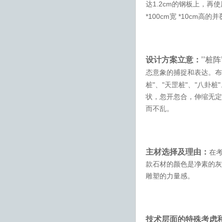
1.2cm
达
的钢板上，再使
*100cm
*10cm
宽
高的并
设计方案立意：
’’
桩阵
态意象的捕捉和表达。布
"
"
"
"
"
桩
、
天罡桩
、
八卦桩
状，忽开忽合，伸缩无定
而不乱。
主材选择及理由：
在
款石材的颜色是净素的灰
雕塑的力量感。
技术层面的特殊考虑