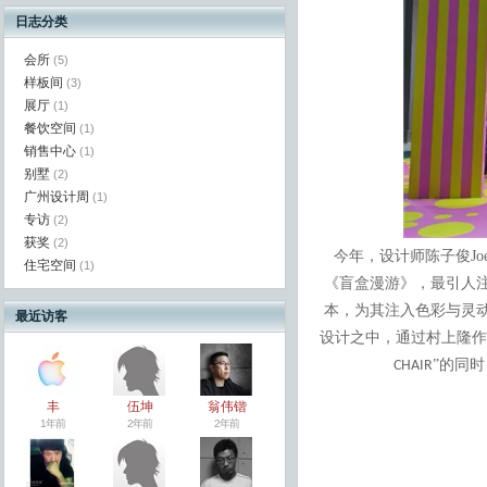
日志分类
会所
(5)
样板间
(3)
展厅
(1)
餐饮空间
(1)
销售中心
(1)
别墅
(2)
广州设计周
(1)
专访
(2)
获奖
(2)
今年，设计师陈子俊Jo
住宅空间
(1)
《盲盒漫游》，最引人注
本，为其注入色彩与灵动
最近访客
设计之中，通过村上隆作
”的同
CHAIR
丰
伍坤
翁伟锴
1年前
2年前
2年前