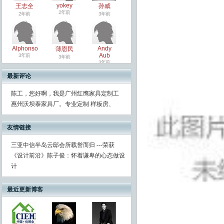
yokey
王志全
孙威
2年前
2年前
3年前
Alphonso
Andy
薄恩民
Aub
3年前
3年前
3年前
最新评论
陈工，您好啊，我是广州红鹰家具定制工
惠州沃坝泰家具厂。专业定制 样板房、
友情链接
三亚中信半岛云邸会所载誉而归 ---荣获
《设计前沿》陈子俊：怀着谦卑的心态做设
计
最近更新博客