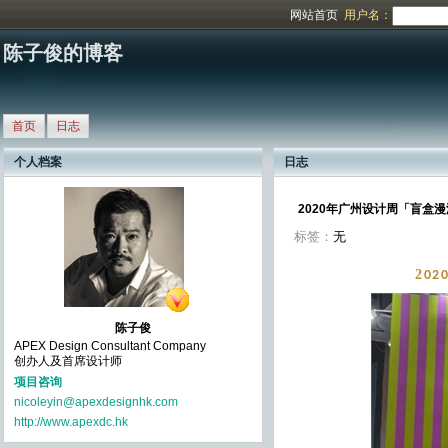
网站首页
用户名：
陈子俊的博客
首页
日志
个人档案
日志
2020年广州设计周「盲盒
标签：
无
2
02
陈子俊
APEX Design Consultant Company
创办人及首席设计师
项目咨询
nicoleyin@apexdesignhk.com
http://www.apexdc.hk