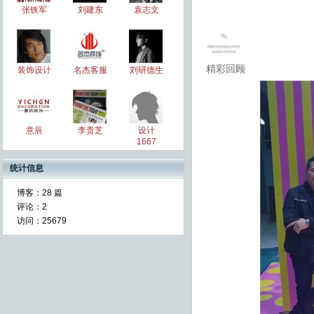
张铁军
刘建东
袁志文
精彩回顾
装饰设计
名杰客服
刘研德生
意辰
李贵芝
设计
1667
统计信息
博客：
28 篇
评论：
2
访问：
25679