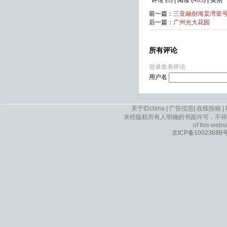
评论 (
0
) | 阅读 (
483
) | 类别
前一篇：
三亚融创海棠湾壹
后一篇：
广州光大花园
所有评论
登录发表评论
用户名
关于IDchina
|
广告信息
|
在线投稿
|
未经版权所有人明确的书面许可，不得
of this websi
京ICP备10023688号