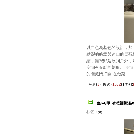
以白色為基色的設計，加
點綴的綠意與遠山的景觀
續，讓視野延展到戶外，
空間有光影的刻痕。 空
的隱藏門打開,在做菜
评论 (
1
) | 阅读 (
1532
) | 类别:
由/申/甲 清淞凱薩溫
标签：
无