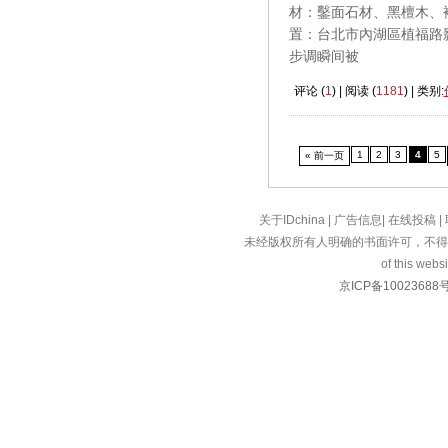
材：鑿面石材、黑檀木、裱
置：台北市內湖區植福路
步调瞬间被
评论 (
1
) | 阅读 (
1181
) | 类别:
1
2
3
4
5
« 前一页
关于IDchina
|
广告信息
|
在线投稿
|
未经版权所有人明确的书面许可，不得
of this websi
京ICP备10023688号