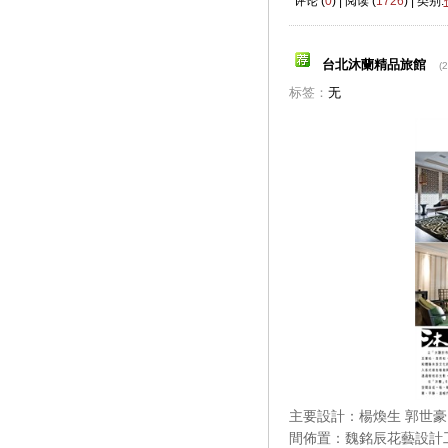
评论 (
0
) | 阅读 (
1726
) | 类别:
台北沐蘭精品旅館
(
标签：
无
主要設計：楊煥生 郭世豪
間佈置：魏銘辰花藝設計工