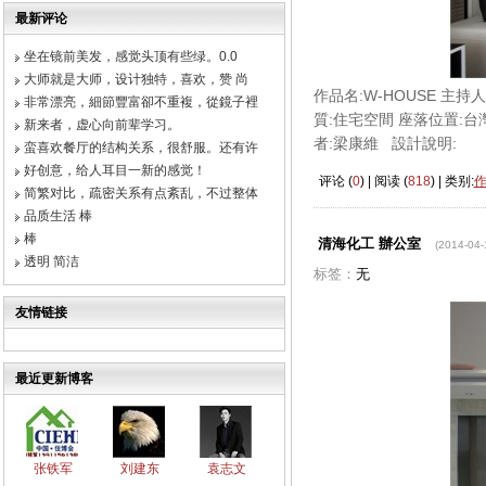
最新评论
坐在镜前美发，感觉头顶有些绿。0.0
大师就是大师，设计独特，喜欢，赞 尚
作品名:W-HOUSE 主
非常漂亮，細節豐富卻不重複，從鏡子裡
質:住宅空間 座落位置:台
新来者，虚心向前辈学习。
者:梁康維 設計說明:
蛮喜欢餐厅的结构关系，很舒服。还有许
好创意，给人耳目一新的感觉！
评论 (
0
) | 阅读 (
818
) | 类别:
简繁对比，疏密关系有点紊乱，不过整体
品质生活 棒
棒
清海化工 辦公室
(2014-04-
透明 简洁
标签：
无
友情链接
最近更新博客
张铁军
刘建东
袁志文