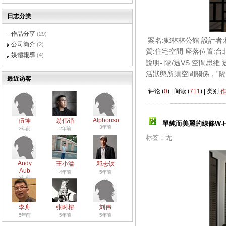
日志分类
作品分享
(29)
案名:鄉林林公館 設計者
公司簡介
(2)
質:住宅空間 座落位置:台
媒體報導
(4)
說明- 隔/透VS.空間
活狀態所須空間關係，”隔”
最近访客
评论 (
0
) | 阅读 (
711
) | 类别:
Alphonso
伍坤
翁伟锴
單純而美麗的線條W-H
3年前
2年前
2年前
标签：
无
Andy
王小溢
邓志钦
Aub
4年前
5年前
3年前
李舟
张时榕
刘伟
5年前
5年前
5年前