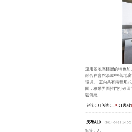
運用基地高樓層的特色加
融合在會館湯屋中!落地
環境。 室內共有兩種形
圍，移動界面推門打破田
破傳統
评论 (
1
) | 阅读 (
1181
) | 类别:
天荷A10
(2014-04-18 14:00)
标签：
无