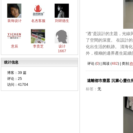
装饰设计
名杰客服
刘研德生
“透”是設計的主題，光
了空間的深度。 在設計
化出生活的軌跡。 清海
意辰
李贵芝
设计
1667
外，模糊的邊界產生延續
统计信息
评论 (
0
) | 阅读 (
482
) | 类别:
博客：
39 篇
评论：
25
遠離都市塵囂 沉澱心靈住
访问：
41704
标签：
无