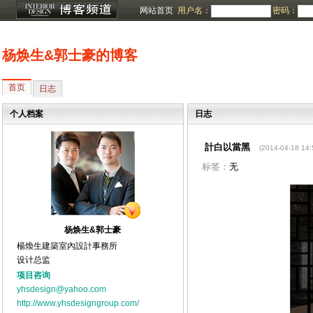
网站首页
用户名：
密码：
杨焕生&郭士豪的博客
首页
日志
个人档案
日志
計白以當黑
(2014-04-18 14:
标签：
无
杨焕生&郭士豪
楊煥生建築室內設計事務所
设计总监
项目咨询
yhsdesign@yahoo.com
http://www.yhsdesigngroup.com/