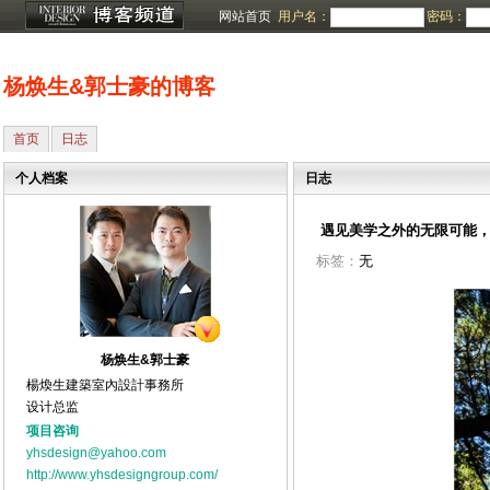
网站首页
用户名：
密码：
杨焕生&郭士豪的博客
首页
日志
个人档案
日志
遇见美学之外的无限可能，为
标签：
无
杨焕生&郭士豪
楊煥生建築室內設計事務所
设计总监
项目咨询
yhsdesign@yahoo.com
http://www.yhsdesigngroup.com/