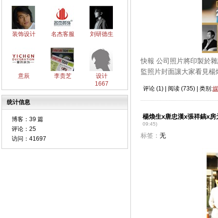
装饰设计
名杰客服
刘研德生
快報 公司照片將印製於雜
監照片封面讓大家看見楊
意辰
李贵芝
设计
1667
评论 (
1
) | 阅读 (
735
) | 类别:
统计信息
楊煥生x唐忠漢x張祥鎬x
博客：
39 篇
09:45)
评论：
25
标签：
无
访问：
41697