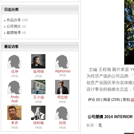
日志分类
作品分享
(29)
公司簡介
(2)
媒體報導
(4)
最近访客
文編 王程瀚 圖片來源 Y
Alphonso
伍坤
翁伟锴
3年前
为经济产值的公司品牌-「Go
2年前
2年前
创意产业园区举办实体概念
设计事业的杨焕生总监，
Andy
王小溢
邓志钦
评论 (
0
) | 阅读 (
258
) | 类别:
Aub
4年前
5年前
3年前
公司榮獲 2014 INTERI
李舟
张时榕
刘伟
标签：
无
5年前
5年前
5年前