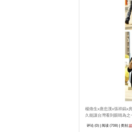
楊煥生x唐忠漢x張祥鎬x
久能讓台灣看到眼睛為之
评论 (
0
) | 阅读 (
708
) | 类别: