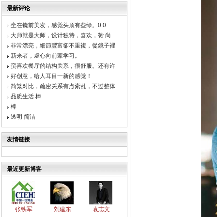
最新评论
坐在镜前美发，感觉头顶有些绿。0.0
大师就是大师，设计独特，喜欢，赞 尚
非常漂亮，細節豐富卻不重複，從鏡子裡
新来者，虚心向前辈学习。
蛮喜欢餐厅的结构关系，很舒服。还有许
好创意，给人耳目一新的感觉！
简繁对比，疏密关系有点紊乱，不过整体
品质生活 棒
棒
透明 简洁
友情链接
最近更新博客
张铁军
刘建东
袁志文