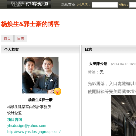
网站首页
用户名：
密码：
杨焕生&郭士豪的博客
首页
日志
个人档案
日志
大里陳公館
(2014-04-18 16:0
标签：
无
光影灑落，入口處鞋櫃以
使開關箱等完美隱藏並增
杨焕生&郭士豪
楊煥生建築室內設計事務所
设计总监
项目咨询
yhsdesign@yahoo.com
http://www.yhsdesigngroup.com/