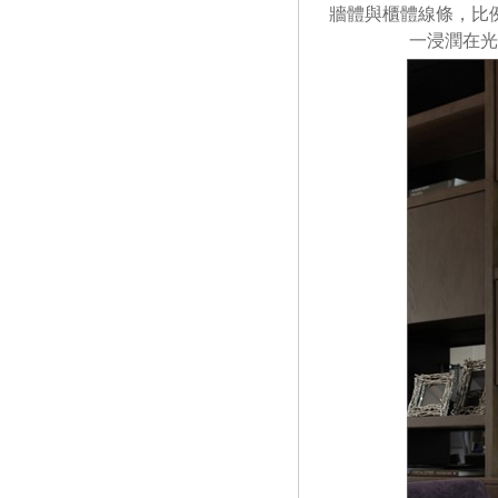
牆體與櫃體線條，比
一浸潤在光