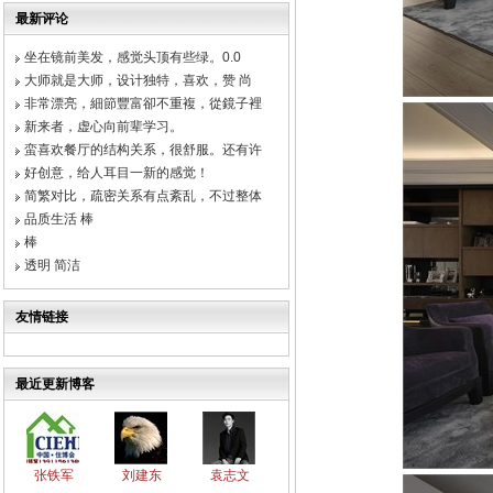
最新评论
坐在镜前美发，感觉头顶有些绿。0.0
大师就是大师，设计独特，喜欢，赞 尚
非常漂亮，細節豐富卻不重複，從鏡子裡
新来者，虚心向前辈学习。
蛮喜欢餐厅的结构关系，很舒服。还有许
好创意，给人耳目一新的感觉！
简繁对比，疏密关系有点紊乱，不过整体
品质生活 棒
棒
透明 简洁
友情链接
最近更新博客
张铁军
刘建东
袁志文