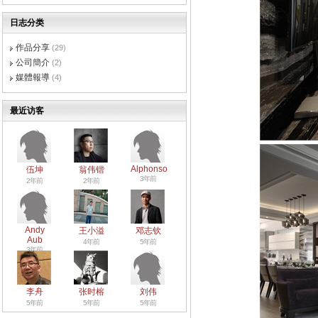
日志分类
作品分享
(29)
公司簡介
(2)
媒體報導
(4)
最近访客
Alphonso
伍坤
翁伟锴
3年前
2年前
2年前
Andy
王小溢
邓志钦
Aub
4年前
5年前
3年前
李舟
张时榕
刘伟
5年前
5年前
5年前