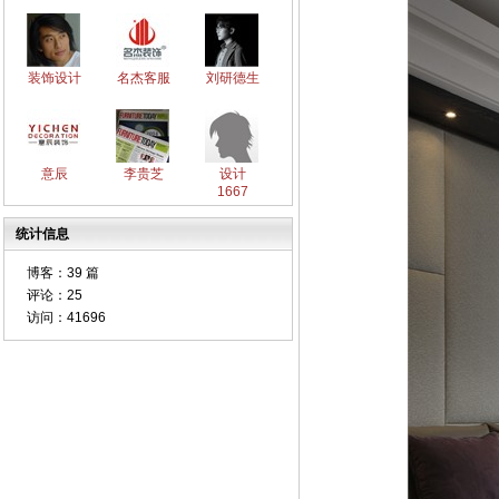
装饰设计
名杰客服
刘研德生
意辰
李贵芝
设计
1667
统计信息
博客：
39 篇
评论：
25
访问：
41696