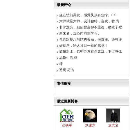
最新评论
坐在镜前美发，感觉头顶有些绿。0.0
大师就是大师，设计独特，喜欢，赞 尚
非常漂亮，細節豐富卻不重複，從鏡子裡
新来者，虚心向前辈学习。
蛮喜欢餐厅的结构关系，很舒服。还有许
好创意，给人耳目一新的感觉！
简繁对比，疏密关系有点紊乱，不过整体
品质生活 棒
棒
透明 简洁
友情链接
最近更新博客
张铁军
刘建东
袁志文