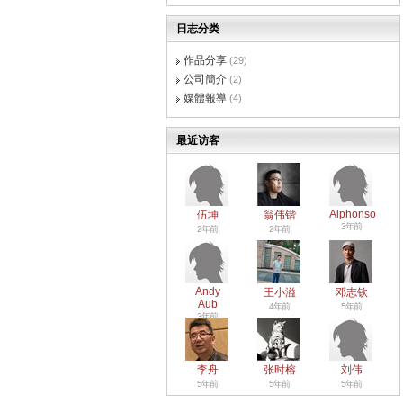
日志分类
作品分享
(29)
公司簡介
(2)
媒體報導
(4)
最近访客
Alphonso
伍坤
翁伟锴
3年前
2年前
2年前
Andy
王小溢
邓志钦
Aub
4年前
5年前
3年前
李舟
张时榕
刘伟
5年前
5年前
5年前