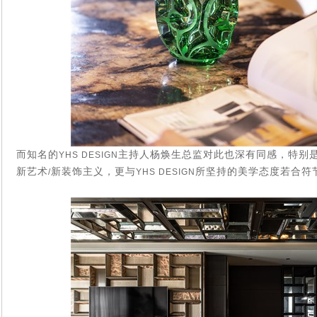
而知名的
主持人杨焕生总监对此也深有同感，特别
YHS DESIGN
新艺术
新装饰主义，更与
所坚持的美学态度若合符
/
YHS DESIGN