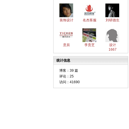
装饰设计
名杰客服
刘研德生
意辰
李贵芝
设计
1667
统计信息
博客：
39 篇
评论：
25
访问：
41690