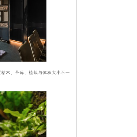
置枯木、苔藓、植栽与体积大小不一