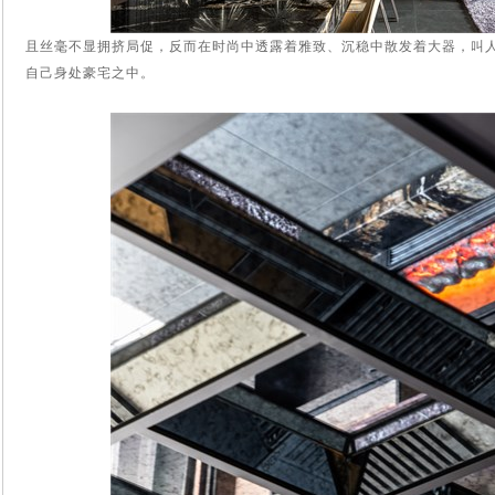
且丝毫不显拥挤局促，反而在时尚中透露着雅致、沉稳中散发着大器，叫
自己身处豪宅之中。