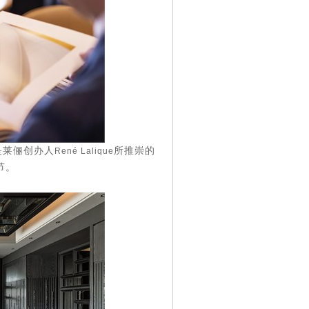
是莱俪创办人
所推崇的
René Lalique
节。