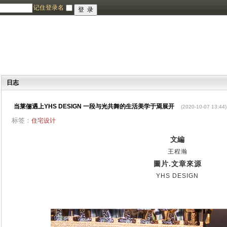
记住登录名
日志
当莱俪遇上YHS DESIGN 一段与光共舞的生活美学于焉展开
(2020-10-07 13:44)
标签：
住宅设计
文編
王程瀚
圖片.文章來源
YHS DESIGN