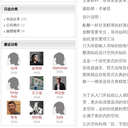
主要材料：珍珠鱼皮皮革
摄影师：岑修贤
日志分类
设计说明：
作品分享
(29)
酝酿一杯甘美醇厚的好酒
公司簡介
(2)
媒體報導
(4)
发酵需要专注，等待如同
如此漫长繁琐工法
最近访客
只为等那耐人寻味的惊艳
酿酒如此设计空间亦如此
这是一个讲究形式的空间
创造超越东、西方品味及
Alphonso
伍坤
翁伟锴
3年前
2年前
2年前
图将精品存留英式古典的
般一一阐述这份古典精致
Andy
王小溢
邓志钦
为了从入门开始就让人感
Aub
4年前
5年前
3年前
受，逐步由清透温润的珍
道空间，这样的优雅利用
出属于家的内部空间。
李舟
张时榕
刘伟
5年前
5年前
5年前
公共空间利用「田」字型