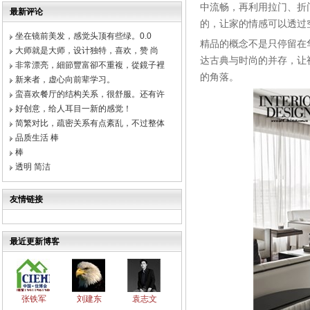
中流畅，再利用拉门、折
最新评论
的，让家的情感可以透过
坐在镜前美发，感觉头顶有些绿。0.0
精品的概念不是只停留在
大师就是大师，设计独特，喜欢，赞 尚
达古典与时尚的并存，让
非常漂亮，細節豐富卻不重複，從鏡子裡
的角落。
新来者，虚心向前辈学习。
蛮喜欢餐厅的结构关系，很舒服。还有许
好创意，给人耳目一新的感觉！
简繁对比，疏密关系有点紊乱，不过整体
品质生活 棒
棒
透明 简洁
友情链接
最近更新博客
张铁军
刘建东
袁志文