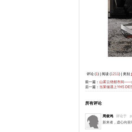
评论 (
1
) | 阅读 (
1211
) | 类别
前一篇：
山雾云绕都市间——
后一篇：
当莱俪遇上YHS D
所有评论
周俊鸿
评论于
2
新来者，虚心向前