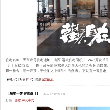
住宅名称丨天宝壹号住宅地址丨山西·运城住宅面积丨124㎡开发
计丨吕松焰 绘 图丨吕松焰 家居是人起居天伦的场所 闲适自在
择一雅舍。沏一壶茶，于慢酌之中细品生活点滴， 更别有一番意趣
评论 (
0
) | 阅读 (
230
) | 类别:
室内设计
【独墅一智 智造设计】
(2019-07-19 09:08)
标签：
别墅
禅意中式