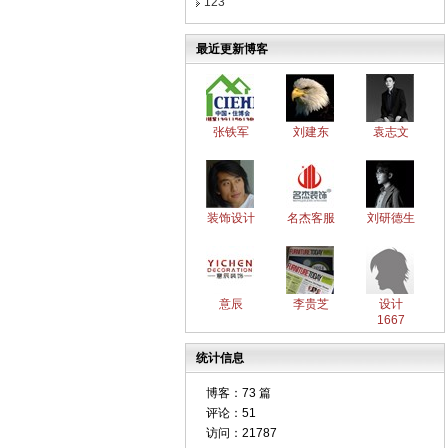
123
最近更新博客
张铁军
刘建东
袁志文
装饰设计
名杰客服
刘研德生
意辰
李贵芝
设计
1667
统计信息
博客：
73 篇
评论：
51
访问：
21787