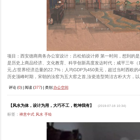
项目：西安德商商务办公室设计：吕松焰设计师 第一时间，想到的
是历史上商品经济、文化教育、科学创新高度发达时代；咸平三年（100
元,占世界经济总量的22.7%；人均GDP为450美元，超过当时西欧
历史顶峰时期，宋朝的汝窑为五大窑之首,汝瓷造型简洁古朴大方，以
评论 (
0
) | 阅读 (
377
) | 类别:
办公空间
【风水为体，设计为用，大巧不工，乾坤我有】
(2019-07-16 10:34)
标签：
禅意中式
风水
手绘