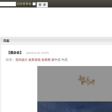
记住登录名
日志
【观自在】
(2019-11-21 15:37)
标签：
室内设计
效果表现
效果图
新中式
中式