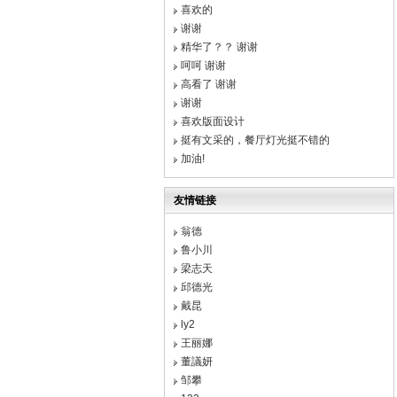
喜欢的
谢谢
精华了？？ 谢谢
呵呵 谢谢
高看了 谢谢
谢谢
喜欢版面设计
挺有文采的，餐厅灯光挺不错的
加油!
友情链接
翁德
鲁小川
梁志天
邱德光
戴昆
ly2
王丽娜
董議妍
邹攀