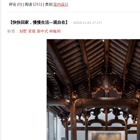
评论 (
0
) | 阅读 (
261
) | 类别:
室内设计
【快快回家，慢慢生活—观自在】
(2019-11-01 17:17)
标签：
别墅
景观
新中式
样板间