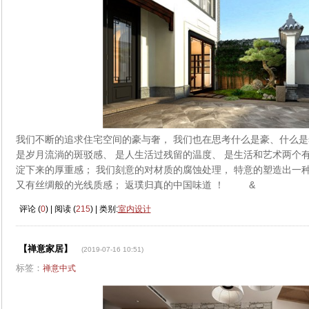
我们不断的追求住宅空间的豪与奢， 我们也在思考什么是豪、什么是
是岁月流淌的斑驳感、 是人生活过残留的温度、 是生活和艺术两个
淀下来的厚重感； 我们刻意的对材质的腐蚀处理， 特意的塑造出一
又有丝绸般的光线质感； 返璞归真的中国味道 ！ &
评论 (
0
) | 阅读 (
215
) | 类别:
室内设计
【禅意家居】
(2019-07-16 10:51)
标签：
禅意中式