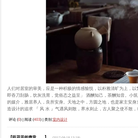
人们对居室的审美，应是一种积极的情感愉悦，以朴雅清旷为上，以
即吞刀刮肠，饮灰洗胃，觉俗态之益呈」 酒酬知己，茶酬知音。小
的媒介，雅居养人，良所安身。天地之中，方圆之地，也是家主安身
造设计的追求 『 风 水 』气遇风则散，界水则止，古人聚之使不散
评论 (
0
) | 阅读 (
403
) | 类别:
室内设计
【听花开的声音……】
(2017-08-18 13:19)