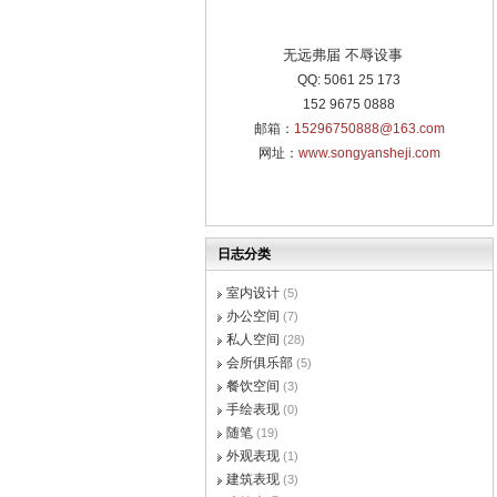
无远弗届 不辱设事
QQ: 5061 25 173
152 9675 0888
邮箱：
15296750888@163.com
网址：
www.songyansheji.com
日志分类
室内设计
(5)
办公空间
(7)
私人空间
(28)
会所俱乐部
(5)
餐饮空间
(3)
手绘表现
(0)
随笔
(19)
外观表现
(1)
建筑表现
(3)