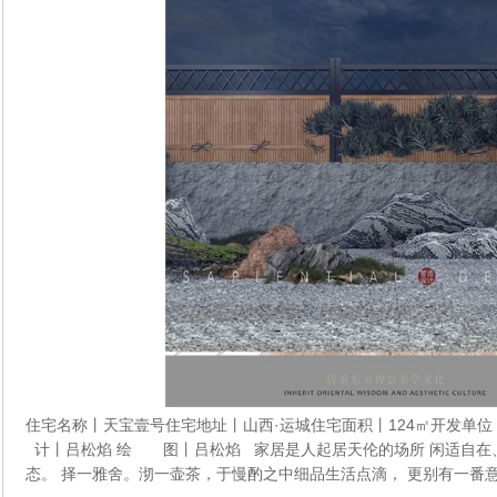
住宅名称丨天宝壹号住宅地址丨山西·运城住宅面积丨124㎡开发
计丨吕松焰 绘 图丨吕松焰 家居是人起居天伦的场所 闲适自在
态。 择一雅舍。沏一壶茶，于慢酌之中细品生活点滴， 更别有一番