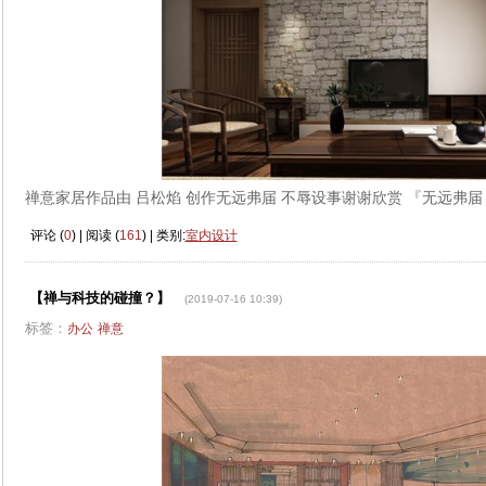
禅意家居作品由 吕松焰 创作无远弗届 不辱设事谢谢欣赏 『无远弗届
评论 (
0
) | 阅读 (
161
) | 类别:
室内设计
【禅与科技的碰撞？】
(2019-07-16 10:39)
标签：
办公
禅意