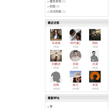
建筑表现
(1)
田园
(0)
法式田园
(1)
最近访客
马伟珠
柯竹書│
周铃
7年前
7年前
7年前
刘鹏贞
刘岩
吕湛
8年前
8年前
9年前
刘翠
陈七
米雷
10年前
10年前
10年前
最新评论
赞