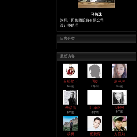
马伟珠
深圳广田集团股份有限公司
设计师助理
日志分类
最近访客
吕松焰（
周妍
唐泽琳
6年前
8年前
8年前
Beryl
朱彦蓓
叶泽正
8年前
8年前
8年前
杨勇
杨鹏辉
方庭勋