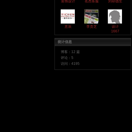
装饰设计
名杰客服
刘研德生
意辰
李贵芝
设计
1667
统计信息
博客：
12 篇
评论：
5
访问：
4195