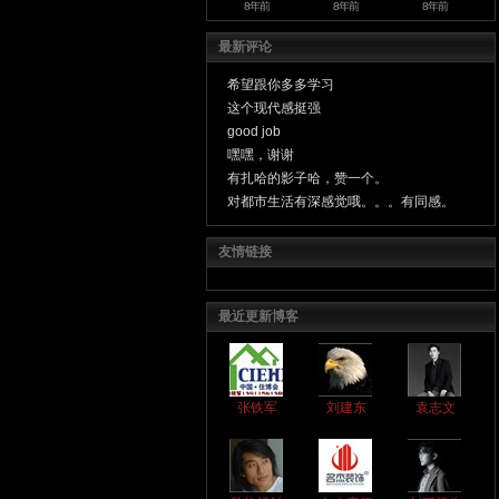
8年前
8年前
8年前
最新评论
希望跟你多多学习
这个现代感挺强
good job
嘿嘿，谢谢
有扎哈的影子哈，赞一个。
对都市生活有深感觉哦。。。有同感。
友情链接
最近更新博客
张铁军
刘建东
袁志文