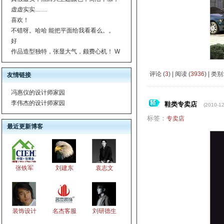
虚虚实实……
喜欢！
不错呀。哈哈 能把平面给我看看么。。
好
作品造型独特，张显大气，颇费心机！ W
评论 (
3
) | 阅读 (
3936
) | 类别
友情链接
冯惠仪的设计师家园
李伟杰的设计师家园
鞋类专卖店
(2010-12
标签：
专卖店
最近更新博客
张铁军
刘建东
袁志文
装饰设计
名杰客服
刘研德生