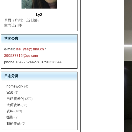
Ly2
革思（广州）设计顾问
室内设计师
博客公告
e-mail:
lee_yee@sina.cn
/
390537716@qq.com
phone:13422524427/13750328344
日志分类
homework
(4)
家装
(5)
自己喜爱的
(272)
大师攻略
(65)
资料
(183)
摄影
(2)
我的作品
(0)