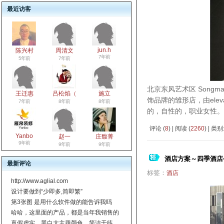
最近访客
jun.h
陈兴村
周清文
7年前
5年前
7年前
北京东风艺术区 Song
王迁惠
吕松焰（
施立
饰品牌的雏形店，由elev
7年前
8年前
8年前
的，自性的，职业女性
评论 (
8
) | 阅读 (
2260
) | 类别
Yanbo
赵一
庄馥菁
9年前
9年前
9年前
酒店方案～四季酒店公
最新评论
标签：
酒店
http://www.aglial.com
设计要做到“少即多,简即繁”
第3张图 是用什么软件做的能告诉我吗
哈哈，这里面的产品，都是当年我销售的
真假虚实，黑白大主题颜色，简洁干练，