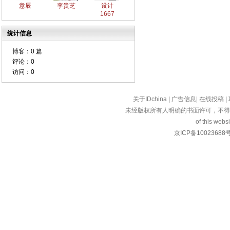
意辰
李贵芝
设计
1667
统计信息
博客：
0 篇
评论：
0
访问：
0
关于IDchina
|
广告信息
|
在线投稿
|
未经版权所有人明确的书面许可，不得
of this websi
京ICP备10023688号