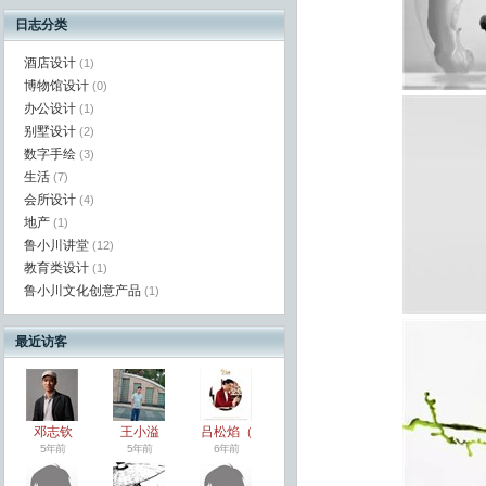
日志分类
酒店设计
(1)
博物馆设计
(0)
办公设计
(1)
别墅设计
(2)
数字手绘
(3)
生活
(7)
会所设计
(4)
地产
(1)
鲁小川讲堂
(12)
教育类设计
(1)
鲁小川文化创意产品
(1)
最近访客
邓志钦
王小溢
吕松焰（
5年前
5年前
6年前