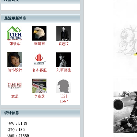
最近更新博客
张铁军
刘建东
袁志文
装饰设计
名杰客服
刘研德生
意辰
李贵芝
设计
1667
统计信息
博客：
51 篇
评论：
135
访问：
47889