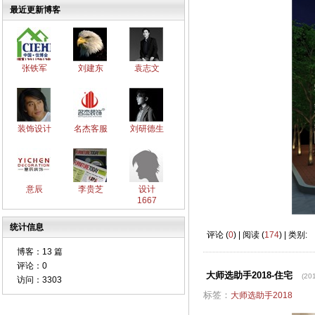
最近更新博客
张铁军
刘建东
袁志文
装饰设计
名杰客服
刘研德生
意辰
李贵芝
设计
1667
统计信息
评论 (
0
) | 阅读 (
174
) | 类别:
博客：
13 篇
评论：
0
大师选助手2018-住宅
(20
访问：
3303
标签：
大师选助手2018