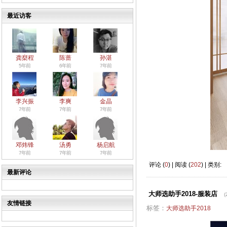
最近访客
龚椉程
陈蔷
孙湛
5年前
6年前
7年前
李兴振
李爽
金晶
7年前
7年前
7年前
邓炜锋
汤勇
杨启航
7年前
7年前
7年前
评论 (
0
) | 阅读 (
202
) | 类别:
最新评论
大师选助手2018-服装店
(
友情链接
标签：
大师选助手2018