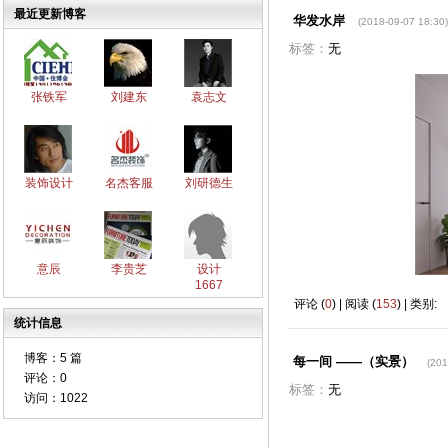
最近更新博客
华发水岸
(2018-09-07 18:30)
标签：
无
张铁军
刘建东
袁志文
装饰设计
名杰客服
刘研德生
意辰
李贵芝
设计
1667
评论 (
0
) | 阅读 (
153
) | 类别:
统计信息
博客：
5 篇
每一间 ——（实景）
(201
评论：
0
标签：
无
访问：
1022