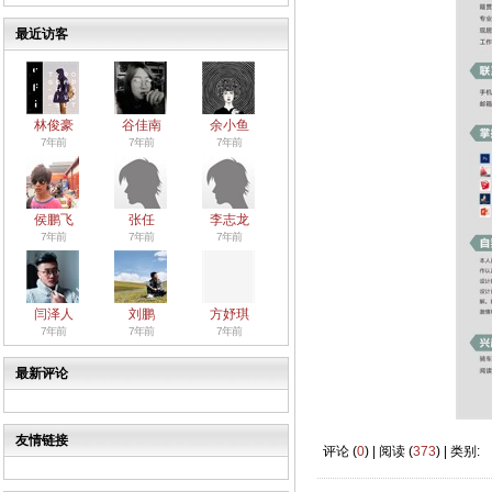
最近访客
林俊豪
谷佳南
余小鱼
7年前
7年前
7年前
侯鹏飞
张任
李志龙
7年前
7年前
7年前
闫泽人
刘鹏
方妤琪
7年前
7年前
7年前
最新评论
友情链接
评论 (
0
) | 阅读 (
373
) | 类别: