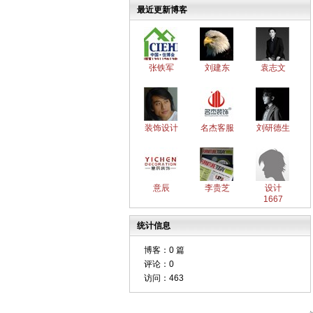
最近更新博客
张铁军
刘建东
袁志文
装饰设计
名杰客服
刘研德生
意辰
李贵芝
设计
1667
统计信息
博客：
0 篇
评论：
0
访问：
463