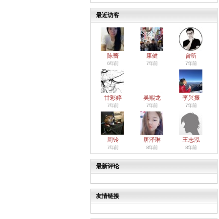
最近访客
陈蔷
康健
曾昕
6年前
7年前
7年前
甘彩婷
吴熙龙
李兴振
7年前
7年前
7年前
周铃
唐泽琳
王志泓
7年前
8年前
8年前
最新评论
友情链接