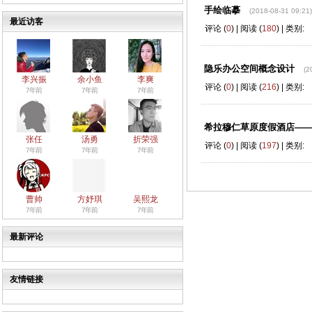
手绘临摹
(2018-08-31 09:21)
最近访客
评论 (
0
) | 阅读 (
180
) | 类别:
隐乐办公空间概念设计
(2
李兴振
余小鱼
李爽
评论 (
0
) | 阅读 (
216
) | 类别:
7年前
7年前
7年前
希拉穆仁草原度假酒店—
张任
汤勇
折荣强
评论 (
0
) | 阅读 (
197
) | 类别:
7年前
7年前
7年前
曹帅
方妤琪
吴熙龙
7年前
7年前
7年前
最新评论
友情链接