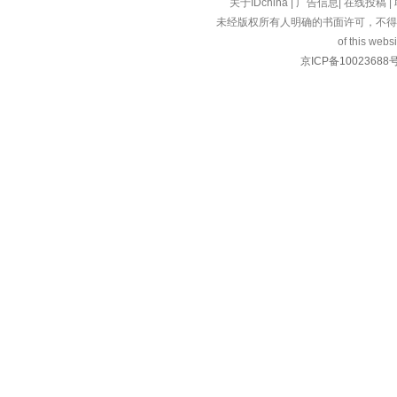
关于IDchina
|
广告信息
|
在线投稿
|
未经版权所有人明确的书面许可，不得
of this websi
京ICP备10023688号