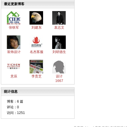
最近更新博客
张铁军
刘建东
袁志文
装饰设计
名杰客服
刘研德生
意辰
李贵芝
设计
1667
统计信息
博客：
6 篇
评论：
0
访问：
1251