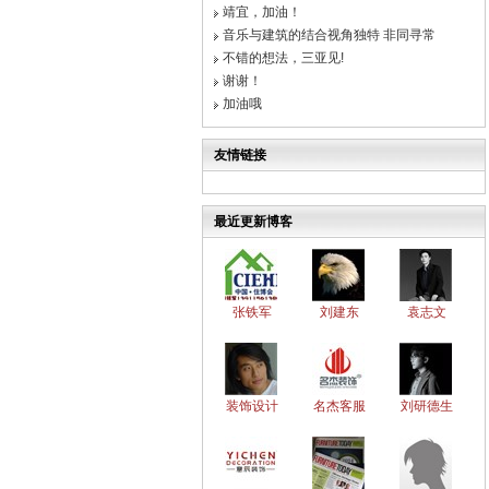
靖宜，加油！
音乐与建筑的结合视角独特 非同寻常
不错的想法，三亚见!
谢谢！
加油哦
友情链接
最近更新博客
张铁军
刘建东
袁志文
装饰设计
名杰客服
刘研德生