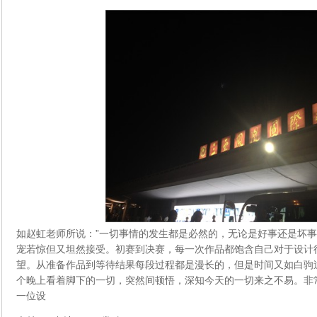
如赵虹老师所说：”一切事情的发生都是必然的，无论是好事还是坏事
宠若惊但又坦然接受。初赛到决赛，每一次作品都饱含自己对于设计
望。从准备作品到等待结果每段过程都是漫长的，但是时间又如白驹
个晚上看着脚下的一切，突然间顿悟，深知今天的一切来之不易。非
一位设