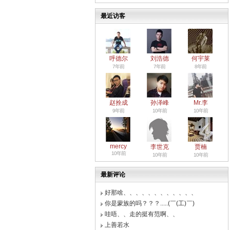
最近访客
呼德尔
刘浩德
何宇莱
7年前
7年前
8年前
赵拴成
孙泽峰
Mr.李
9年前
10年前
10年前
mercy
李世克
贾楠
10年前
10年前
10年前
最新评论
好那啥、、、、、、、、、、、、
你是蒙族的吗？？？.....(￣(工)￣)
哇唔、、走的挺有范啊、、
上善若水