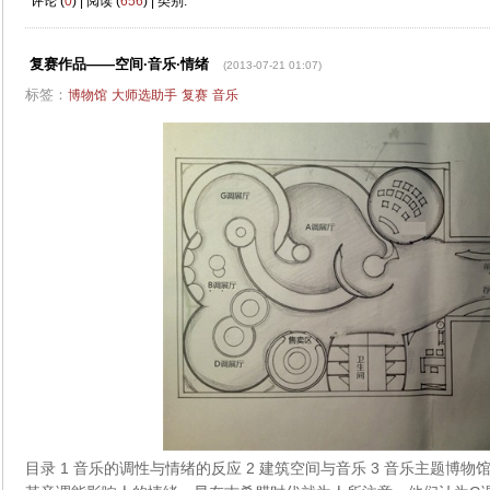
评论 (
0
) | 阅读 (
656
) | 类别:
复赛作品——空间·音乐·情绪
(2013-07-21 01:07)
标签：
博物馆
大师选助手
复赛
音乐
目录 1 音乐的调性与情绪的反应 2 建筑空间与音乐 3 音乐主题博物