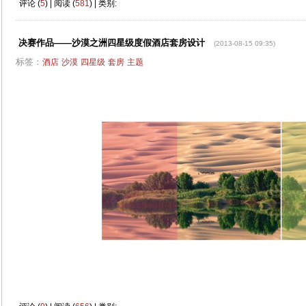
评论 (
5
) | 阅读 (
581
) | 类别:
决赛作品——沙漠之洲四星级度假酒店套房设计
(2013-08-15 09:35)
标签：
酒店
沙漠
四星级
套房
主题