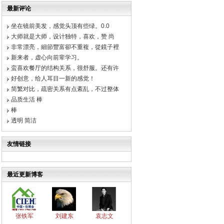
最新评论
坐在镜前美发，感觉头顶有些绿。0.0
大师就是大师，设计独特，喜欢，赞 尚
非常漂亮，細節豐富卻不重複，從鏡子裡
新来者，虚心向前辈学习。
蛮喜欢餐厅的结构关系，很舒服。还有许
好创意，给人耳目一新的感觉！
简繁对比，疏密关系有点紊乱，不过整体
品质生活 棒
棒
透明 简洁
友情链接
最近更新博客
张铁军
刘建东
袁志文