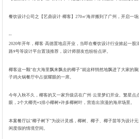
餐饮设计公司之【艺鼎设计
·椰客
】
270
㎡海岸搬到了广州，
开启
一场
--
2020
年开年，椰客·高德置地店开业，当即在餐饮设计行业掀起一股
路
号等设计平台置顶推荐，设计师朋友也纷纷点评。
9
椰客这一颗
“在大海里飘来飘去的椰子”就这样悄然地飘进了大家的
子鸡火锅餐厅中占据耀眼的一席。
今年入秋不久，椰客的又一家升级店在广州
·云里梦幻开业。繁星点
眼，
个大椰壳
排小椰树
许多椰树叶，营造出浪漫的海岸场景。
2
+1
+
本案餐厅以
“椰子树下”为设计灵感，椰树、椰子、椰子苗等为设计
闲度假的情境空间。