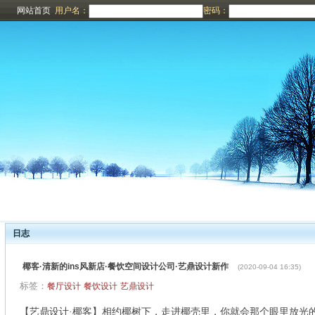
网站首页
用户名：
密码：
日志
椰客·清新的ins风新店·餐饮空间设计公司·艺鼎设计新作
(2020-09-04 16:35)
标签：
餐厅设计
餐饮设计
艺鼎设计
【艺鼎设计
·椰客】相约椰树下，走进椰壳里，你就会那个眼里放光