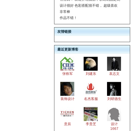
设计很好 色彩搭配很不错， 超级喜欢
非常棒
作品不错！
友情链接
最近更新博客
张铁军
刘建东
袁志文
装饰设计
名杰客服
刘研德生
意辰
李贵芝
设计
1667