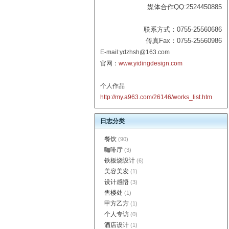
媒体合作QQ:2524450885
联系方式：0755-25560686
传真Fax：0755-25560986
E-mail:ydzhsh@163.com
官网：
www.yidingdesign.com
个人作品
http://my.a963.com/26146/works_list.htm
日志分类
餐饮
(90)
咖啡厅
(3)
铁板烧设计
(6)
美容美发
(1)
设计感悟
(3)
售楼处
(1)
甲方乙方
(1)
个人专访
(0)
酒店设计
(1)