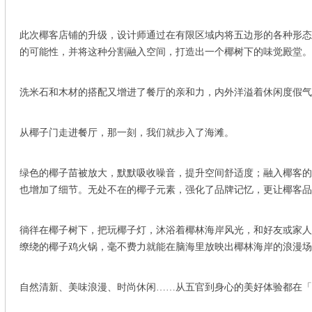
此次椰客店铺的升级，设计师通过在有限区域内将五边形的各种形态
的可能性，并将这种分割融入空间，打造出一个椰树下的味觉殿堂。
洗米石和木材的搭配又增进了餐厅的亲和力，内外洋溢着休闲度假气
从椰子门走进餐厅，那一刻，我们就步入了海滩。
绿色的椰子苗被放大，默默吸收噪音，提升空间舒适度；融入椰客的
也增加了细节。无处不在的椰子元素，强化了品牌记忆，更让椰客品
徜徉在椰子树下，把玩椰子灯，沐浴着椰林海岸风光，和好友或家人
缭绕的椰子鸡火锅，毫不费力就能在脑海里放映出椰林海岸的浪漫场
自然清新、美味浪漫、时尚休闲
……从五官到身心的美好体验都在「