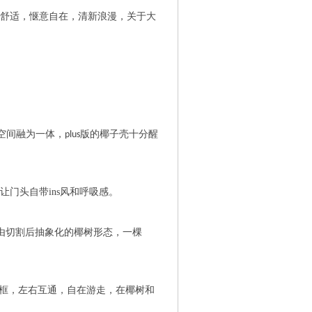
舒适，惬意自在，清新浪漫，关于大
！
空间融为一体，
版的椰子壳十分醒
plus
让门头自带
ins
风和呼吸感。
由切割后抽象化的椰树形态，一棵
一框，左右互通，自在游走，在椰树和