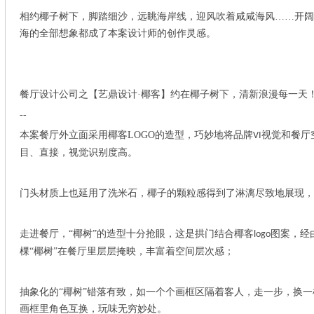
相约椰子树下，脚踏细沙，远眺海岸线，迎风吹着咸咸海风
……开阔
海的全部想象都成了本案设计师的创作灵感。
餐厅设计公司之
【艺鼎设计
·椰客】约在椰子树下，清新浪漫每一天
--
本案餐厅外立面采用椰客
LOGO
的造型，巧妙地将品牌
视觉和餐厅
VI
目、直接，视觉识别度高。
门头材质上也延用了洗米石，椰子的颗粒感得到了淋漓尽致地展现，
走进餐厅，
“椰树”的造型十分抢眼，这是拱门结合椰客
图案，经
logo
棵“椰树”在餐厅里层层掩映，丰富着空间层次感；
抽象化的
“椰树”错落有致，如一个个画框区隔着客人，走一步，换
画框里角色互换，玩味无穷妙处。