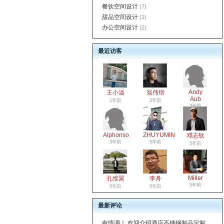
餐饮空间设计
(7)
甜品空间设计
(1)
办公空间设计
(2)
最近访客
Andy
王小溢
翁伟锴
Aub
1年前
2年前
3年前
Alphonso
ZHUYUMIN
邓志钦
3年前
5年前
5年前
Miller
孔维翯
李舟
5年前
5年前
5年前
最新评论
有情调！ 欢迎介绍酒店不锈钢制品定制