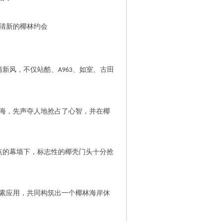
清新的椰林约会
清新风，不仅站酷、
、如室、古田
A963
脑海，先声夺人地抢占了心智，并在椰
点的幕墙下，标志性的椰壳门头十分抢
元素应用，共同构筑出一个椰林海岸休