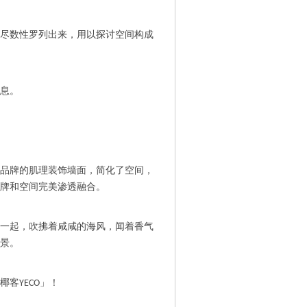
尽数性罗列出来，用以探讨空间构成
息。
品牌的肌理装饰墙面，简化了空间，
牌和空间完美渗透融合。
一起，吹拂着咸咸的海风，闻着香气
景。
椰客
」！
YECO