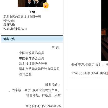
王锟
深圳市艺鼎装饰设计有限公司
设计总监
项目咨询
ydzhsh@163.com
博客公告
王 锟
中国建筑装饰会员
中国装饰协会会员
深圳设计师协会理事
卡顿美发梅华店 设计：
深圳市艺鼎装饰设计有限公司
评论 (
0
) | 阅读 (
474
) | 类别:
设计总监
服务范畴：
、写字楼、会所
娱乐空间
餐饮空间、
等
售楼处、样板房、别墅
商务合作QQ:2524450885