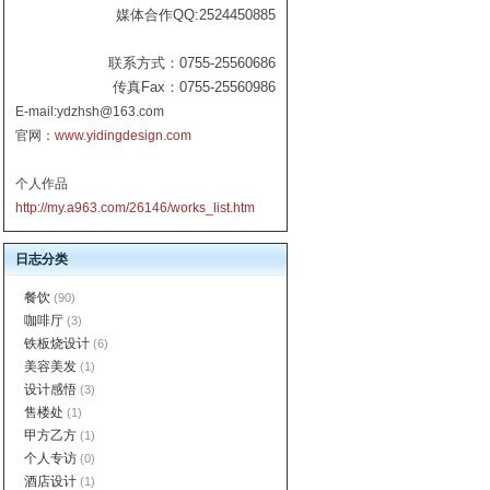
媒体合作QQ:2524450885
联系方式：0755-25560686
传真Fax：0755-25560986
E-mail:ydzhsh@163.com
官网：
www.yidingdesign.com
个人作品
http://my.a963.com/26146/works_list.htm
日志分类
餐饮
(90)
咖啡厅
(3)
铁板烧设计
(6)
美容美发
(1)
设计感悟
(3)
售楼处
(1)
甲方乙方
(1)
个人专访
(0)
酒店设计
(1)