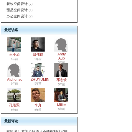
餐饮空间设计
(7)
甜品空间设计
(1)
办公空间设计
(2)
最近访客
Andy
王小溢
翁伟锴
Aub
1年前
2年前
3年前
Alphonso
ZHUYUMIN
邓志钦
3年前
5年前
5年前
Miller
孔维翯
李舟
5年前
5年前
5年前
最新评论
有情调！ 欢迎介绍酒店不锈钢制品定制