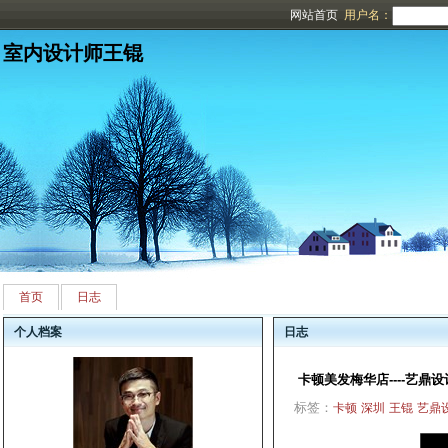
网站首页
用户名：
室内设计师王锟
首页
日志
个人档案
日志
卡顿美发梅华店----艺鼎
标签：
卡顿
深圳
王锟
艺鼎