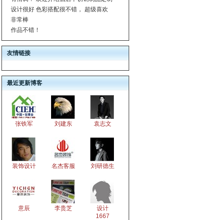
设计很好 色彩搭配很不错， 超级喜欢
非常棒
作品不错！
友情链接
最近更新博客
张铁军
刘建东
袁志文
装饰设计
名杰客服
刘研德生
意辰
李贵芝
设计
1667