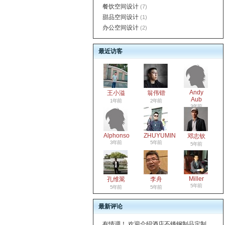
餐饮空间设计
(7)
甜品空间设计
(1)
办公空间设计
(2)
最近访客
Andy
王小溢
翁伟锴
Aub
1年前
2年前
3年前
Alphonso
ZHUYUMIN
邓志钦
3年前
5年前
5年前
Miller
孔维翯
李舟
5年前
5年前
5年前
最新评论
有情调！ 欢迎介绍酒店不锈钢制品定制