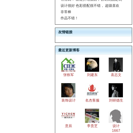
设计很好 色彩搭配很不错， 超级喜欢
非常棒
作品不错！
友情链接
最近更新博客
张铁军
刘建东
袁志文
装饰设计
名杰客服
刘研德生
意辰
李贵芝
设计
1667