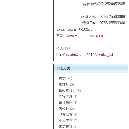
媒体合作QQ:2524450885
联系方式：0755-25560686
传真Fax：0755-25560986
E-mail:ydzhsh@163.com
官网：
www.yidingdesign.com
个人作品
http://my.a963.com/26146/works_list.htm
日志分类
餐饮
(90)
咖啡厅
(3)
铁板烧设计
(6)
美容美发
(1)
设计感悟
(3)
售楼处
(1)
甲方乙方
(1)
个人专访
(0)
酒店设计
(1)