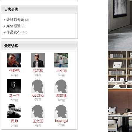
日志分类
设计师专访
(3)
媒体报道
(8)
作品发布
(10)
最近访客
张鹤鸣
邓志钦
王小溢
4年前
5年前
5年前
Kit Choi
马一平
程宏建
6年前
5年前
6年前
huangyi
周帅
王文匡
7年前
7年前
7年前