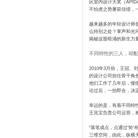
区室内设计大奖（
APID
不怕虎之势屡获佳绩，
越来越多的年轻设计师
么特别之处？掌声和光
揭秘这股暗涌的新生力
不同特性的三人，却
2010
年
3
月份，王冠、
的设计公司担任骨干角
他们工作了几年后，慢
论过后，一拍即合，决
幸运的是，有着不同特
王兆宝负责公司运营，
“
落笔成点，点通过
‘
矩
’
三维空间，由此，纵横