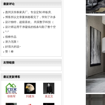
最新评论
惠州沃坝泰家具厂。专业定制 样板房、
博客所以文章案例都看完了，学到了许多
设计独特，超级喜欢。 尚宸数字科技（
设计师运用干净凝练的线条勾勒了整个空
^-^
很棒作品
潜力无限！
好强大的说~
赞！棒
友情链接
最近更新博客
张铁军
刘建东
袁志文