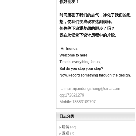
你好朋友！
时间磨砺了我们的志气，净化了我们的思
想，使我们变成现在这副模样。
但你停下追逐梦想的脚步了吗？
仅在此记录下设计历程中的片段。
Hi friends!
Welcome to here!
Time is everything for us,
But do you stop your step?
Now,
Record something through the design.
E-mail:rijiandongsheng@sina.com
qq:172621279
Mobile:13583109797
日志分类
建筑
(32)
景观
(7)