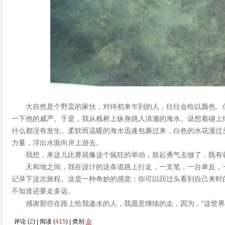
大自然是个野蛮的家伙，对待初来乍到的人，往往会给以颜色。
一下他的威严。于是，我从栈桥上纵身跳入清澈的海水。设想着碰上
什么都没有发生。柔软而温暖的海水迅速包裹过来，白色的水花漫过
力量，浮出水面向岸上游去。
我想，来这儿比赛就像这个疯狂的举动，鼓起勇气去做了，既有
天和地之间，我在设计的这条道路上行走，一支笔，一台单反，
记录下这次旅程。这是一种奇妙的感觉：你可以回过头看到自己来时
不知道还要走多远。
感谢那些在路上给我
递
水的人，我愿意继续的走，因为，"
这世界
评论 (
2
) | 阅读 (
415
) | 类别
杂