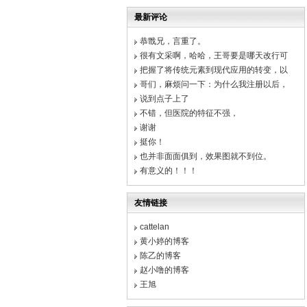
最新评论
恭戬兄，言重了。
很有文采啊，哈哈，王哥要是哪天改行可
把握了将传统元素到现代应用的转变，以
哥们，麻烦问一下：为什么我注册以后，
说到点子上了
不错，但医院的特征不强，
谢谢
挺你！
也并非面面俱到，效果图就不到位。
有意义的！！！
友情链接
cattelan
黄小婷的博客
陈乙的博客
赵小噜的博客
王旭