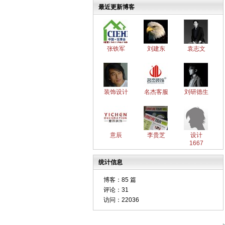
最近更新博客
张铁军
刘建东
袁志文
装饰设计
名杰客服
刘研德生
意辰
李贵芝
设计
1667
统计信息
博客：
85 篇
评论：
31
访问：
22036