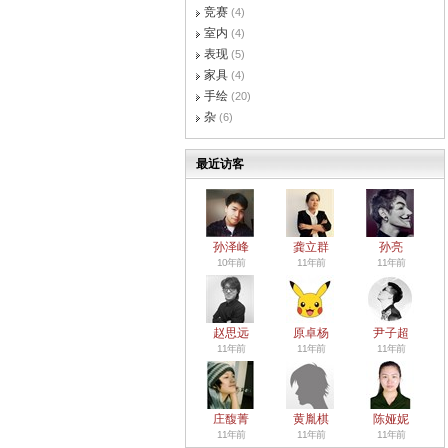
竞赛
(4)
室内
(4)
表现
(5)
家具
(4)
手绘
(20)
杂
(6)
最近访客
孙泽峰
龚立群
孙亮
10年前
11年前
11年前
赵思远
原卓杨
尹子超
11年前
11年前
11年前
庄馥菁
黄胤棋
陈娅妮
11年前
11年前
11年前