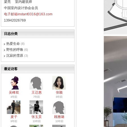
梁亮 室内建筑师
中国室内设计协会会员
电子邮箱instant0316@163.com
13942026769
日志分类
热爱生命
(8)
野性的呼唤
(6)
沉寂的雪原
(3)
最近访客
吴峰双
王迁惠
张颖
4年前
7年前
8年前
麦子
张玉昊
顾雅璐
9年前
10年前
10年前