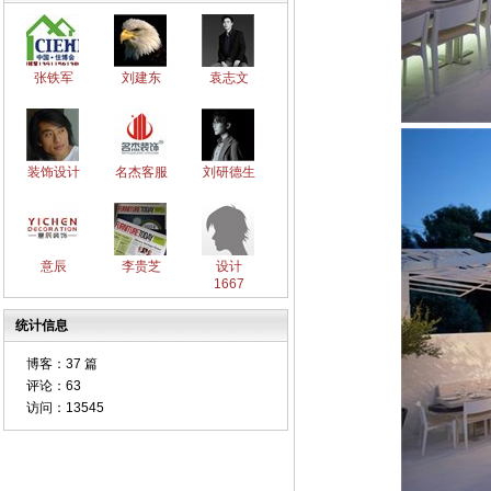
张铁军
刘建东
袁志文
装饰设计
名杰客服
刘研德生
意辰
李贵芝
设计
1667
统计信息
博客：
37 篇
评论：
63
访问：
13545