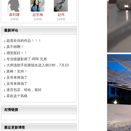
秦利娜
赵亚楠
赵伟
10年前
11年前
11年前
最新评论
超喜欢你的作品！！！
真不错啊！
感觉挺好！！
专业级摄影师了 呵呵 兄弟
大师选助手初赛报名进入倒计时，7月10
真棒！支持！
吴哥来捧场了
吴哥来捧场了
迷宫包店，哈哈，挺好
喜欢这个风格
友情链接
最近更新博客