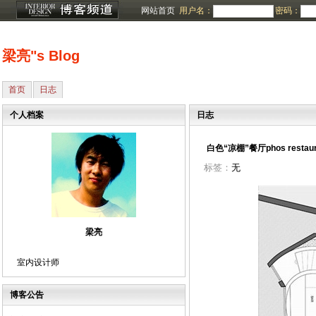
网站首页
用户名：
密码：
梁亮"s Blog
首页
日志
个人档案
日志
白色“凉棚”餐厅phos restauran
标签：
无
梁亮
室内设计师
博客公告