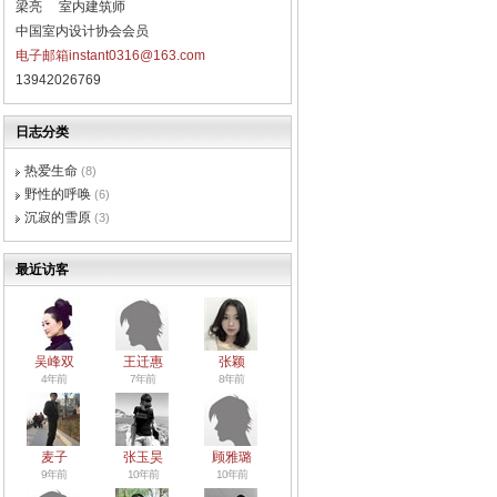
梁亮 室内建筑师
中国室内设计协会会员
电子邮箱instant0316@163.com
13942026769
日志分类
热爱生命
(8)
野性的呼唤
(6)
沉寂的雪原
(3)
最近访客
吴峰双
王迁惠
张颖
4年前
7年前
8年前
麦子
张玉昊
顾雅璐
9年前
10年前
10年前