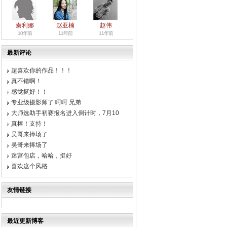
秦利娜
赵亚楠
赵伟
10年前
11年前
11年前
最新评论
超喜欢你的作品！！！
真不错啊！
感觉挺好！！
专业级摄影师了 呵呵 兄弟
大师选助手初赛报名进入倒计时，7月10
真棒！支持！
吴哥来捧场了
吴哥来捧场了
迷宫包店，哈哈，挺好
喜欢这个风格
友情链接
最近更新博客