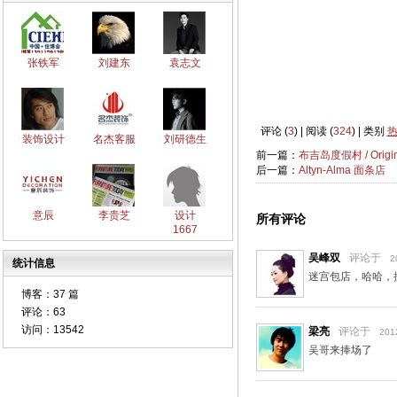
张铁军
刘建东
袁志文
评论 (
3
) | 阅读 (
324
) | 类别
装饰设计
名杰客服
刘研德生
前一篇：
布吉岛度假村 / Origina
后一篇：
Altyn-Alma 面条店
意辰
李贵芝
设计
所有评论
1667
吴峰双
评论于
2
统计信息
迷宫包店，哈哈，
博客：
37 篇
评论：
63
访问：
13542
梁亮
评论于
201
吴哥来捧场了