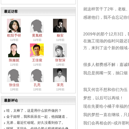
就这样苦干了2年，老板
最近访客
感谢他们，我不会忘记你
2009年的那个12月3
欧阳予研
黄胤棋
杨安
11年前
11年前
11年前
在施工现场的临时问题还
方，来到了这个新的领域
陈娅妮
王佳俊
张智深
很多人都费感不解：嘉诚
11年前
11年前
13年前
我总是抿嘴一笑，抽口烟
张佳佳
孔亮
宋亮
我又何尝不想和你们为伍
13年前
13年前
13年前
梦想，以后可以再续！
最新评论
现在先要给小橘子幸福的
哇，太棒了，这是用什么软件做的？
我的梦想一直在继续，只
金子姐呀，我和辰辰在一起，他搞隧道，
兄弟，最近忙啥呢。好久没看到你了。
我们会再相会的~或许那
呵呵，不回头，你搞个那么暗搓搓的头像