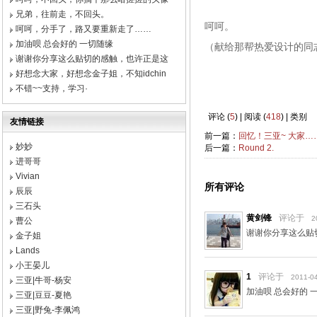
兄弟，往前走，不回头。
呵呵。
呵呵，分手了，路又要重新走了……
加油呗 总会好的 一切随缘
（献给那帮热爱设计的同
谢谢你分享这么贴切的感触，也许正是这
好想念大家，好想念金子姐，不知idchin
（一个半专
不错~~支持，学习·
评论 (
5
) | 阅读 (
418
) | 类别
友情链接
前一篇：
回忆！三亚~ 大家…
妙妙
后一篇：
Round 2.
进哥哥
Vivian
所有评论
辰辰
三石头
黄剑锋
评论于
2
曹公
谢谢你分享这么贴
金子姐
Lands
小王晏儿
1
评论于
2011-04
三亚|牛哥-杨安
加油呗 总会好的 
三亚|豆豆-夏艳
三亚|野兔-李佩鸿