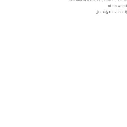
of this websi
京ICP备10023688号