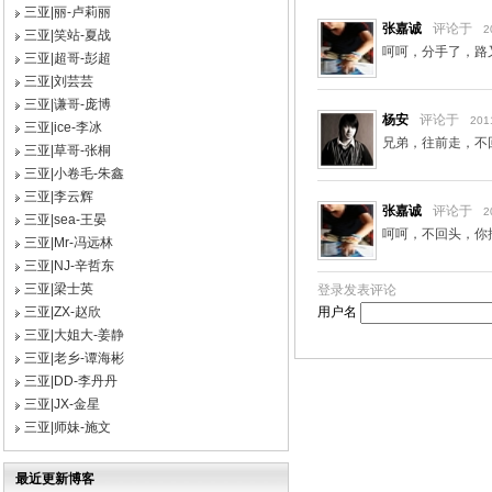
三亚|丽-卢莉丽
张嘉诚
评论于
2
三亚|笑站-夏战
呵呵，分手了，路
三亚|超哥-彭超
三亚|刘芸芸
三亚|谦哥-庞博
杨安
评论于
201
三亚|ice-李冰
兄弟，往前走，不
三亚|草哥-张桐
三亚|小卷毛-朱鑫
三亚|李云辉
张嘉诚
评论于
2
三亚|sea-王晏
呵呵，不回头，你
三亚|Mr-冯远林
三亚|NJ-辛哲东
三亚|梁士英
登录发表评论
用户名
三亚|ZX-赵欣
三亚|大姐大-姜静
三亚|老乡-谭海彬
三亚|DD-李丹丹
三亚|JX-金星
三亚|师妹-施文
最近更新博客