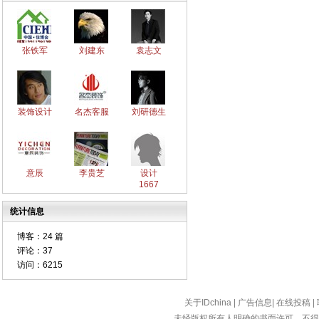
张铁军
刘建东
袁志文
装饰设计
名杰客服
刘研德生
意辰
李贵芝
设计
1667
统计信息
博客：
24 篇
评论：
37
访问：
6215
关于IDchina
|
广告信息
|
在线投稿
|
未经版权所有人明确的书面许可，不得