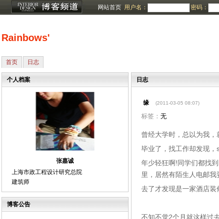
网站首页
用户名：
密码：
Rainbows'
首页
日志
个人档案
日志
缘
(2011-03-05 08:07)
标签：
无
曾经大学时，总以为我，
毕业了，找工作却发现，
张嘉诚
年少轻狂啊!同学们都找
上海市政工程设计研究总院
里，居然有陌生人电邮我
建筑师
去了才发现是一家酒店装
博客公告
不知不觉2个月就这样过去