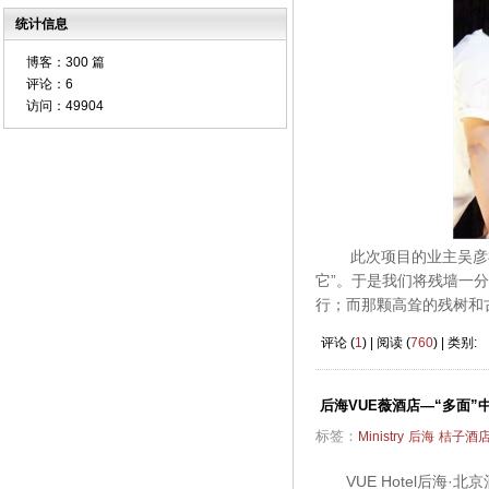
统计信息
博客：
300 篇
评论：
6
访问：
49904
此次项目的业主吴彦祖
它”。于是我们将残墙一
行；而那颗高耸的残树和
评论 (
1
) | 阅读 (
760
) | 类别:
后海VUE薇酒店—“多面”
标签：
Ministry
后海
桔子酒
VUE Hotel后海·