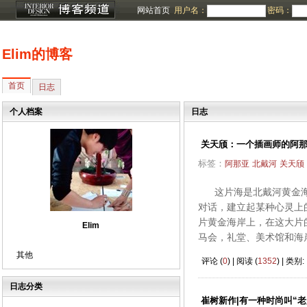
网站首页
用户名：
密码：
Elim的博客
首页
日志
个人档案
日志
关天颀：一个插画师的阿
标签：
阿那亚
北戴河
关天颀
这片海是北戴河黄金海
对话，建立起某种心灵上
片黄金海岸上，在这大片
Elim
马会，礼堂、美术馆和海岸跑
其他
评论 (
0
) | 阅读 (
1352
) | 类别:
日志分类
崔树新作|有一种时尚叫“老