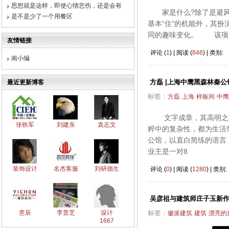
思想就是这样，即使心情悲伤，还是会有
家是什么?除了是避风港
是不是少了一个用餐区
基本“住”的机能外，其
同的趣味变化。 该项目
友情链接
评论 (
1
) | 阅读 (
846
) | 类别:
南小编
方磊 |上海中鹰黑森林秦公
最近更新博客
标签：
方磊
上海
样板间
中鹰
文字成章，其高明之处
张铁军
刘建东
袁志文
粹中的复杂性，都为生活
公馆，以直白简练的语
业主是一对8
装饰设计
名杰客服
刘研德生
评论 (
0
) | 阅读 (
1280
) | 类别:
吴彦祖与建筑师庄子玉新
意辰
李贵芝
设计
标签：
徽派建筑
建筑
漂亮的
1667