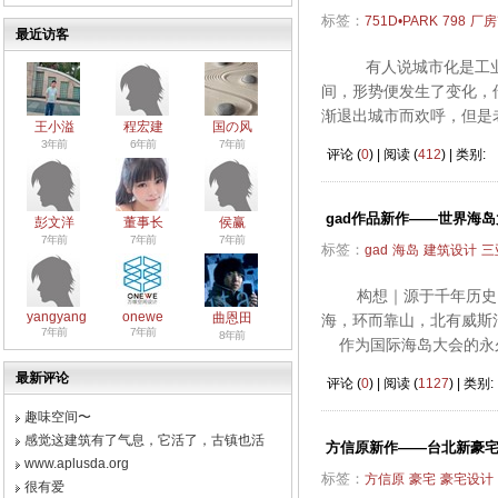
标签：
751D•PARK
798
厂房
最近访客
有人说城市化是工业化
间，形势便发生了变化，
渐退出城市而欢呼，但是
王小溢
程宏建
国の风
3年前
6年前
7年前
评论 (
0
) | 阅读 (
412
) | 类别:
gad作品新作——世界海
彭文洋
董事长
侯赢
7年前
7年前
7年前
标签：
gad
海岛
建筑设计
三
构想｜源于千年历史 
yangyang
onewe
曲恩田
海，环而靠山，北有威斯
7年前
7年前
8年前
作为国际海岛大会的永久
最新评论
评论 (
0
) | 阅读 (
1127
) | 类别:
趣味空间〜
感觉这建筑有了气息，它活了，古镇也活
方信原新作——台北新豪宅
www.aplusda.org
标签：
方信原
豪宅
豪宅设计
很有爱