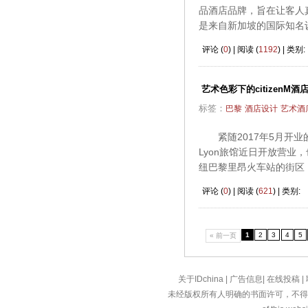
品酒店品牌，旨在让客人真实感
是来自新加坡的国际知名
评论 (
0
) | 阅读 (
1192
) | 类别:
艺术色彩下的citizenM酒
标签：
巴黎
酒店设计
艺术酒
紧随2017年5月开业的citiz
Lyon旅馆近日开放营业
纽巴黎里昂火车站的街区
评论 (
0
) | 阅读 (
621
) | 类别:
1
2
3
4
5
« 前一页
关于IDchina
|
广告信息
|
在线投稿
|
未经版权所有人明确的书面许可，不得