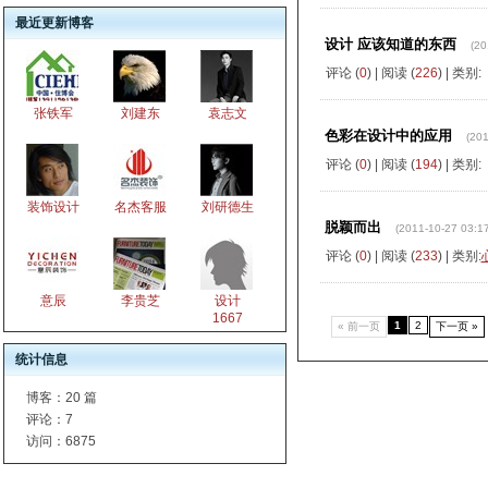
最近更新博客
设计 应该知道的东西
(20
评论 (
0
) | 阅读 (
226
) | 类别:
张铁军
刘建东
袁志文
色彩在设计中的应用
(201
评论 (
0
) | 阅读 (
194
) | 类别:
装饰设计
名杰客服
刘研德生
脱颖而出
(2011-10-27 03:17
评论 (
0
) | 阅读 (
233
) | 类别:
意辰
李贵芝
设计
1667
1
2
« 前一页
下一页 »
统计信息
博客：
20 篇
评论：
7
访问：
6875