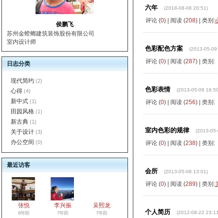
六年
(2018-08-08 20:51)
评论 (
0
) | 阅读 (
208
) | 类别:
侯鹏飞
苏州金螳螂建筑装饰股份有限公司
室内设计师
色彩配色方案
(2013-05-09
评论 (
0
) | 阅读 (
287
) | 类别:
日志分类
现代简约
(2)
色彩表情
(2013-05-09 16:50
心得
(4)
新中式
(1)
评论 (
0
) | 阅读 (
256
) | 类别:
田园风格
(1)
新古典
(1)
室内色彩的规律
(2013-05-
关于设计
(3)
办公空间
(0)
评论 (
0
) | 阅读 (
238
) | 类别:
最近访客
会所
(2013-05-08 13:01)
评论 (
0
) | 阅读 (
289
) | 类别:
张悦
李兴振
吴熙龙
个人简历
(2012-08-22 23:11
6年前
7年前
7年前