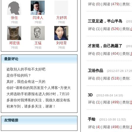
评论 (
0
) | 阅读 (
479
) | 类别:
张任
闫泽人
方妤琪
三亚足迹，半山半岛
(201
7年前
7年前
7年前
评论 (
1
) | 阅读 (
526
) | 类别:
邓宏强
王猛
刘培育
才发现，自己跑题了
(201
7年前
7年前
7年前
评论 (
0
) | 阅读 (
404
) | 类别:
最新评论
盗取别人的手绘不太好吧
卫浴作品
(2012-07-26 17:26
是你手绘的吗？
评论 (
0
) | 阅读 (
518
) | 类别:
真好，我也会有这一天的
你好~请将你的简历发至个人博客~方便大
大师选助手初赛报名进入倒计时，7月10
3D
(2012-06-24 14:10)
多谢你对我博客的关注，我很久都没有练
评论 (
1
) | 阅读 (
499
) | 类别:
初来乍到，请多多关注，谢谢！
手绘
(2011-10-30 11:52)
友情链接
评论 (
4
) | 阅读 (
498
) | 类别: