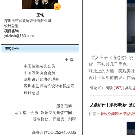
王锟
深圳市艺鼎装饰设计有限公司
设计总监
项目咨询
ydzhsh@163.com
博客公告
哲人庄子《逍遥游》说，
王 锟
背，不知其几千里也。”
中国建筑装饰会员
味觉上的大渔，美观美味
中国装饰协会会员
设计十余年前的设计作品
深圳设计师协会理事
深圳市艺鼎装饰设计有限公司
评论 (
0
) | 阅读 (
357
) | 类别:
设计总监
艺鼎新作丨现代手法打造
服务范畴：
、写字楼、会所
娱乐空间
餐饮空间、
标签：
餐饮空间设计
艺鼎设
等
售楼处、样板房、别墅
商务合作QQ:2524450885