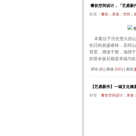
餐饮空间设计，「艺鼎新
标签：
餐饮；美食；空间；
本案位于历史悠久的山
祀日的鼎盛春秋，圣经山
背景。潮涨于斯，海阔
的茶余饭后都是幸福与欢
评论 (
0
) | 阅读 (
331
) | 类别:
【艺鼎新作】一城文化飨
标签：
餐饮空间设计；美食