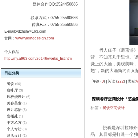
媒体合作QQ:2524450885
联系方式：0755-25560686
传真Fax：0755-25560986
E-mail:ydzhsh@163.com
官网：
www.yidingdesign.com
哲人庄子《逍遥游》说
个人作品
背，不知其几千里也。”
http://my.a963.com/26146/works_list.htm
觉上的大渔，美观美味
翅”，新的大渔简约而又
日志分类
评论 (
0
) | 阅读 (
222
) | 类别:
餐饮
(90)
咖啡厅
(3)
铁板烧设计
(6)
深圳餐厅空间设计「艺鼎
美容美发
(1)
标签：
餐饮空间设计
设计感悟
(3)
售楼处
(1)
甲方乙方
(1)
悦肴是深圳拉姆齐餐饮
个人专访
(0)
品，其目标是打造一个独
酒店设计
(1)