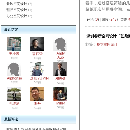
着手，通过搭建简洁的几
餐饮空间设计
(7)
超越现实的用餐空间。 &
甜品空间设计
(1)
办公空间设计
(2)
评论 (
0
) | 阅读 (
243
) | 类别:
最近访客
深圳餐厅空间设计「艺鼎
标签：
餐饮空间设计
Andy
王小溢
翁伟锴
Aub
1年前
2年前
3年前
Alphonso
ZHUYUMIN
邓志钦
3年前
5年前
5年前
Miller
孔维翯
李舟
5年前
5年前
5年前
最新评论
有情调！ 欢迎介绍酒店不锈钢制品定制