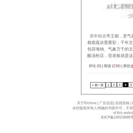
关中自古帝王都，意气风
都底蕴浓墨重彩，千年文
包容海纳、气象万千的文化
酸汤粉店，贺老板就是这条
评论 (
0
) | 阅读 (
236
) | 类别:
1
2
3
4
5
« 前一页
关于IDchina
|
广告信息
|
在线投稿
|
未经版权所有人明确的书面许可，不得
of this websi
京ICP备10023688号