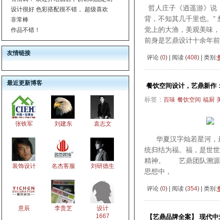
哲人庄子《逍遥游》说，
设计很好 色彩搭配很不错， 超级喜欢
背，不知其几千里也。”
非常棒
觉上的大渔，美观美味，
作品不错！
前身是艺鼎设计十余年前
友情链接
评论 (
0
) | 阅读 (
408
) | 类别:
最近更新博客
餐饮空间设计，艺鼎新作
标签：
百味
餐饮空间
福厨
张铁军
刘建东
袁志文
华夏汉字灿若星河，最是
统归结为福。福，是世世
精神。 艺鼎团队溯源
装饰设计
名杰客服
刘研德生
思想中，
评论 (
0
) | 阅读 (
354
) | 类别:
意辰
李贵芝
设计
1667
【艺鼎品牌全案】 现代中