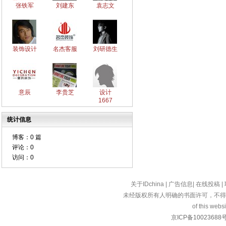
张铁军
刘建东
袁志文
装饰设计
名杰客服
刘研德生
意辰
李贵芝
设计
1667
统计信息
博客：
0 篇
评论：
0
访问：
0
关于IDchina
|
广告信息
|
在线投稿
|
未经版权所有人明确的书面许可，不得
of this websi
京ICP备10023688号