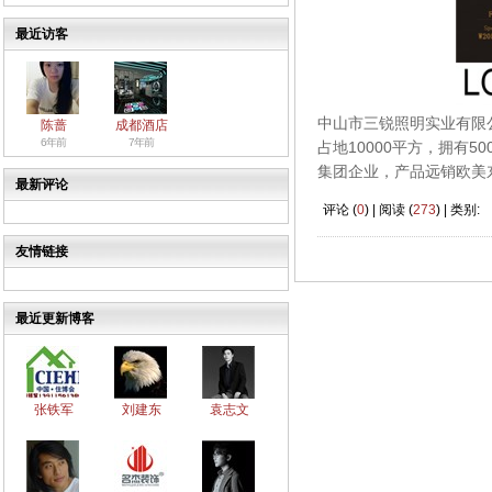
最近访客
中山市三锐照明实业有限公
陈蔷
成都酒店
6年前
7年前
占地10000平方，拥有
集团企业，产品远销欧美东
最新评论
评论 (
0
) | 阅读 (
273
) | 类别:
友情链接
最近更新博客
张铁军
刘建东
袁志文