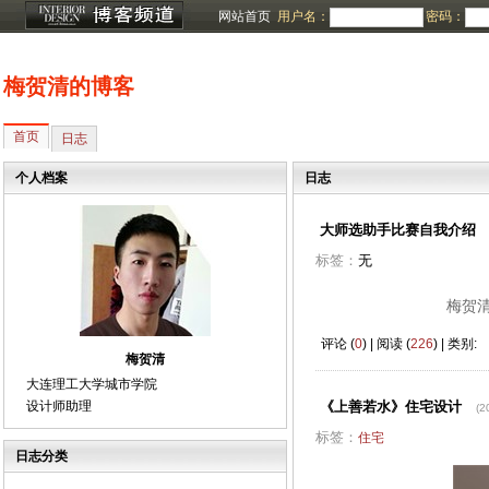
网站首页
用户名：
密码：
梅贺清的博客
首页
日志
个人档案
日志
大师选助手比赛自我介绍
标签：
无
梅贺清 &n
评论 (
0
) | 阅读 (
226
) | 类别:
梅贺清
大连理工大学城市学院
设计师助理
《上善若水》住宅设计
(2
标签：
住宅
日志分类