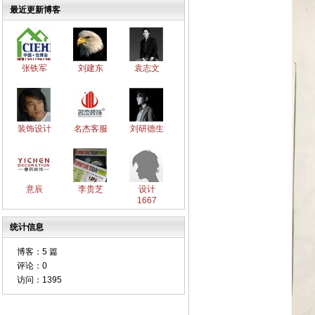
最近更新博客
张铁军
刘建东
袁志文
装饰设计
名杰客服
刘研德生
意辰
李贵芝
设计
1667
统计信息
博客：
5 篇
评论：
0
访问：
1395