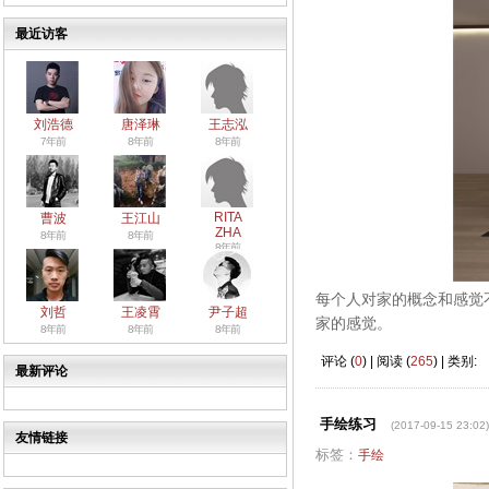
最近访客
刘浩德
唐泽琳
王志泓
7年前
8年前
8年前
RITA
曹波
王江山
ZHA
8年前
8年前
8年前
每个人对家的概念和感觉
刘哲
王凌霄
尹子超
家的感觉。
8年前
8年前
8年前
评论 (
0
) | 阅读 (
265
) | 类别:
最新评论
手绘练习
(2017-09-15 23:02)
友情链接
标签：
手绘