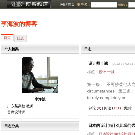
网站首页
用户名：
密码：
李海波的博客
首页
日志
个人档案
日志
设计师十诫
(2012-08-02 11:
标签：
设计
十诫
第一条： 不可抄袭他人之创意，不论有
circumstances
to rely completely on
李海波
广东某高校 教师
评论 (
0
) | 阅读 (
151
) | 类别:
首席设计师
日本的设计为什么比我们
日志分类
标签：
日本设计为什么比我们