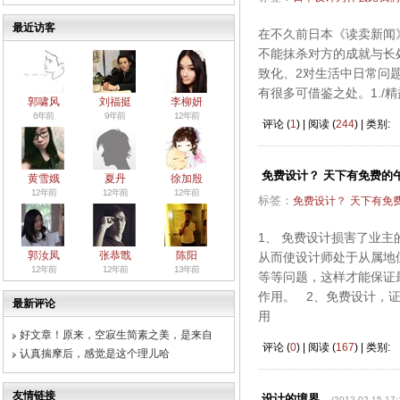
最近访客
在不久前日本《读卖新闻
不能抹杀对方的成就与长
致化、2对生活中日常问
有很多可借鉴之处。1.
郭啸风
刘福挺
李柳妍
6年前
9年前
12年前
评论 (
1
) | 阅读 (
244
) | 类别:
免费设计？ 天下有免费的
黄雪娥
夏丹
徐加殷
12年前
12年前
12年前
标签：
免费设计？
天下有免
1、 免费设计损害了业
郭汝凤
张恭戬
陈阳
从而使设计师处于从属地
12年前
12年前
13年前
等等问题，这样才能保证
作用。 2、免费设计，
最新评论
用
好文章！原来，空寂生简素之美，是来自
评论 (
0
) | 阅读 (
167
) | 类别:
认真揣摩后，感觉是这个理儿哈
友情链接
设计的境界
(2012-02-15 17: