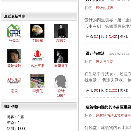
标签：
设计的境界
最近更新博客
设计的四重境界：第一重
心中有剑；第四重最高境
评论 (
1
) | 阅读 (
142
) | 类别:
张铁军
刘建东
袁志文
设计与生活
(2012-02-14 16:
标签：
设计与生活
装饰设计
名杰客服
刘研德生
在生活中寻找设计, 还是
找生活， 我迷失灵魂。 
评论 (
0
) | 阅读 (
122
) | 类别:
意辰
李贵芝
设计
1667
统计信息
建筑物内涵比其本身更重
标签：
建筑物内涵比其本身更
博客：
8 篇
评论：
2
何镜堂：建筑物内涵比其
访问：
1338