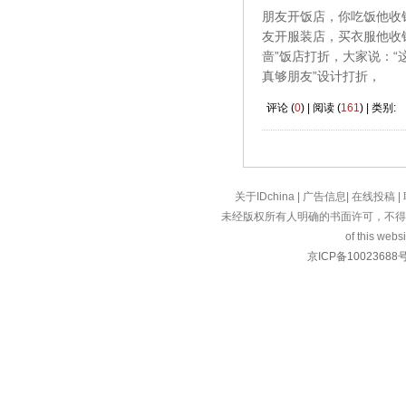
朋友开饭店，你吃饭他收
友开服装店，买衣服他收
啬”饭店打折，大家说：“
真够朋友”设计打折，
评论 (
0
) | 阅读 (
161
) | 类别:
关于IDchina
|
广告信息
|
在线投稿
|
未经版权所有人明确的书面许可，不得
of this websi
京ICP备10023688号