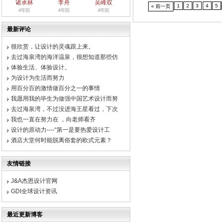
诸承林
李舟
吴峰双
1
2
3
4
5
« 前一页
4年前
4年前
4年前
最新评论
很欣赏，让设计的灵魂跟上来。
去过海泉湾的海洋温泉，很想知道那些仿
体验生活、体验设计。
为设计为生活而努力
用百分百的激情做百分之一的事情
我愿用我的毕生为做强中国艺术设计而努
去过海泉湾，不过没进海王星看过，下次
我也一直在努力在 ，向老师看齐
设计的原动力----“第一是要热爱设计工
酒店大堂何时能脱离俗套的欧式元素？
友情链接
J&A杰恩设计官网
GDI全球设计资讯
最近更新博客