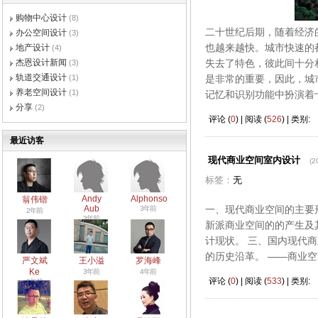
购物中心设计
(8)
二十世纪后期，随着经济
办公空间设计
(3)
也越来越快。城市快速的
地产设计
(4)
杰恩设计新闻
失去了特色，彼此间十分
(3)
轨道交通设计
(1)
是非常的重要，因此，城
养老空间设计
(1)
记忆和识别功能中扮演着
分享
(2)
评论 (
0
) | 阅读 (
526
) | 类别:
最近访客
现代商业空间室内设计
(2
标签：
无
Andy
Alphonso
翁伟锴
Aub
一、现代商业空间的主要形
3年前
2年前
3年前
新派商业空间的的产生及
计现状。 三、国内现代
的历史沿革。 ——商业
严文斌
王小溢
罗海峰
Ke
3年前
4年前
评论 (
0
) | 阅读 (
533
) | 类别:
3年前