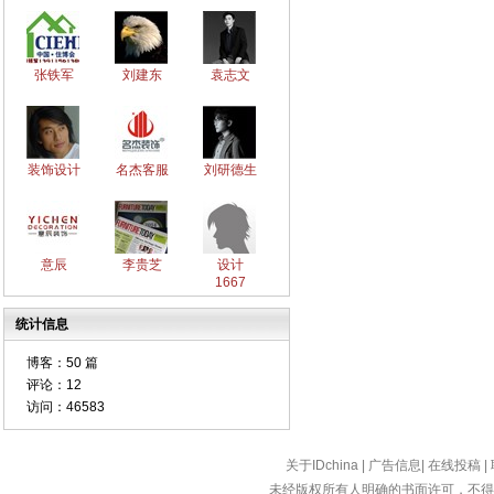
张铁军
刘建东
袁志文
装饰设计
名杰客服
刘研德生
意辰
李贵芝
设计
1667
统计信息
博客：
50 篇
评论：
12
访问：
46583
关于IDchina
|
广告信息
|
在线投稿
|
未经版权所有人明确的书面许可，不得