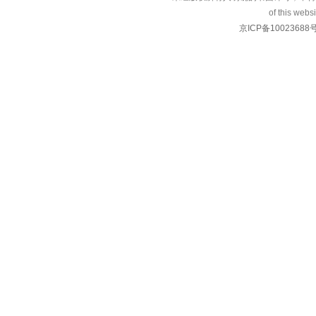
of this websi
京ICP备10023688号