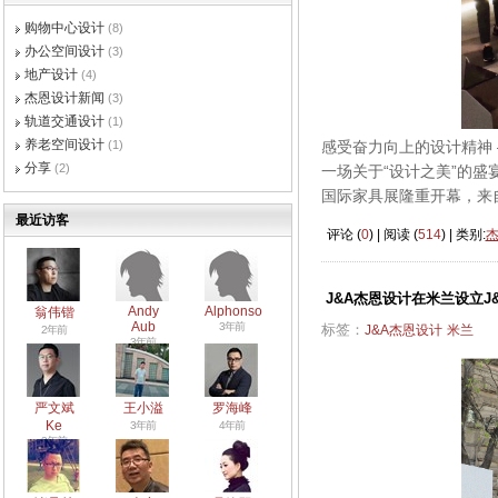
购物中心设计
(8)
办公空间设计
(3)
地产设计
(4)
杰恩设计新闻
(3)
轨道交通设计
(1)
养老空间设计
(1)
感受奋力向上的设计精神 ——
分享
(2)
一场关于“设计之美”的盛
国际家具展隆重开幕，来
最近访客
评论 (
0
) | 阅读 (
514
) | 类别:
J&A杰恩设计在米兰设立J
Andy
Alphonso
翁伟锴
Aub
3年前
标签：
J&A杰恩设计
米兰
2年前
3年前
严文斌
王小溢
罗海峰
Ke
3年前
4年前
3年前