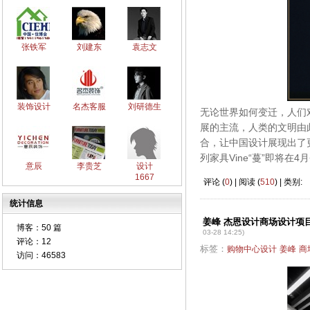
张铁军
刘建东
袁志文
装饰设计
名杰客服
刘研德生
无论世界如何变迁，人们
展的主流，人类的文明由
合，让中国设计展现出了更加
列家具Vine“蔓”即将
意辰
李贵芝
设计
1667
评论 (
0
) | 阅读 (
510
) | 类别:
统计信息
姜峰 杰恩设计商场设计项
博客：
50 篇
03-28 14:25)
评论：
12
标签：
购物中心设计
姜峰
商
访问：
46583