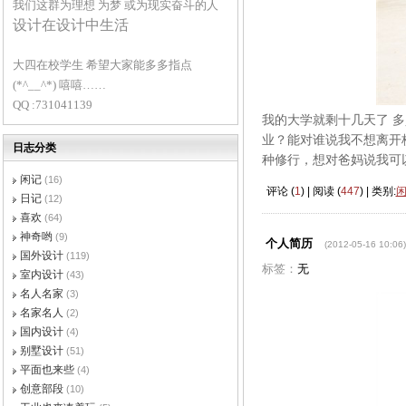
我们这群为理想 为梦 或为现实奋斗的人
设计在设计中生活
大四在校学生 希望大家能多多指点
(*^__^*) 嘻嘻……
QQ :731041139
我的大学就剩十几天了 
业？能对谁说我不想离开
日志分类
种修行，想对爸妈说我可
闲记
(16)
评论 (
1
) | 阅读 (
447
) | 类别:
日记
(12)
喜欢
(64)
神奇哟
(9)
个人简历
(2012-05-16 10:06)
国外设计
(119)
标签：
无
室内设计
(43)
名人名家
(3)
名家名人
(2)
国内设计
(4)
别墅设计
(51)
平面也来些
(4)
创意部段
(10)