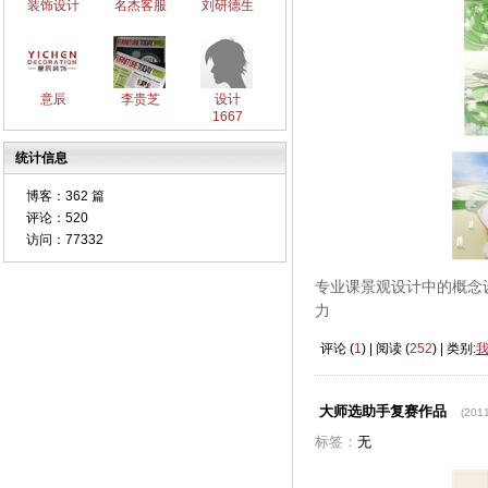
装饰设计
名杰客服
刘研德生
意辰
李贵芝
设计
1667
统计信息
博客：
362 篇
评论：
520
访问：
77332
专业课景观设计中的概念
力
评论 (
1
) | 阅读 (
252
) | 类别:
大师选助手复赛作品
(2011
标签：
无