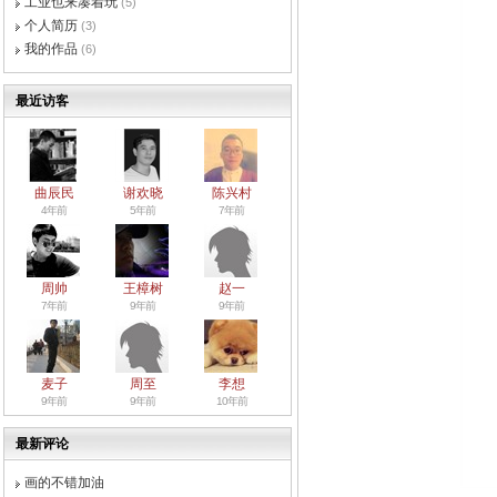
工业也来凑着玩
(5)
个人简历
(3)
我的作品
(6)
最近访客
曲辰民
谢欢晓
陈兴村
4年前
5年前
7年前
周帅
王樟树
赵一
7年前
9年前
9年前
麦子
周至
李想
9年前
9年前
10年前
最新评论
画的不错加油