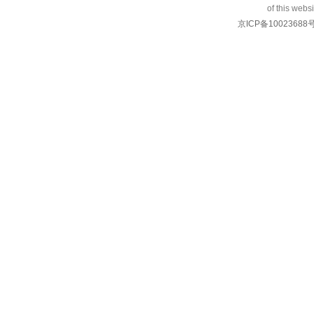
of this websi
京ICP备10023688号