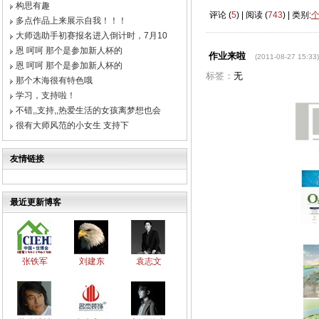
构思有趣
评论 (
5
) | 阅读 (
743
) | 类别:
多点作品上来展示自我！！！
大师选助手初赛报名进入倒计时，7月10
恩 呵呵 那个是参加新人杯的
作业来啦
(2011-08-27 15:33)
恩 呵呵 那个是参加新人杯的
标签：
无
那个木海很有特色哦
学习，支持啦！
不错,,支持,,热爱生活的女孩离梦想也会
很有大师风范的小女生 支持下
友情链接
最近更新博客
张铁军
刘建东
袁志文