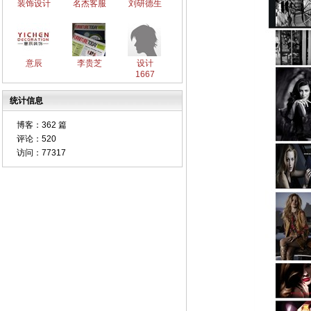
装饰设计
名杰客服
刘研德生
意辰
李贵芝
设计
1667
统计信息
博客：
362 篇
评论：
520
访问：
77317