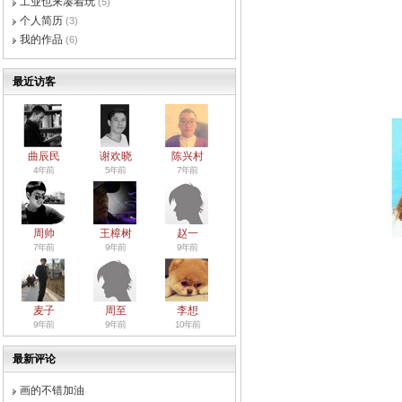
工业也来凑着玩
(5)
个人简历
(3)
我的作品
(6)
最近访客
曲辰民
谢欢晓
陈兴村
4年前
5年前
7年前
周帅
王樟树
赵一
7年前
9年前
9年前
麦子
周至
李想
9年前
9年前
10年前
最新评论
画的不错加油