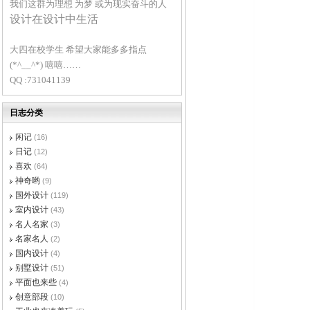
我们这群为理想 为梦 或为现实奋斗的人
设计在设计中生活
大四在校学生 希望大家能多多指点
(*^__^*) 嘻嘻……
QQ :731041139
日志分类
闲记
(16)
日记
(12)
喜欢
(64)
神奇哟
(9)
国外设计
(119)
室内设计
(43)
名人名家
(3)
名家名人
(2)
国内设计
(4)
别墅设计
(51)
平面也来些
(4)
创意部段
(10)