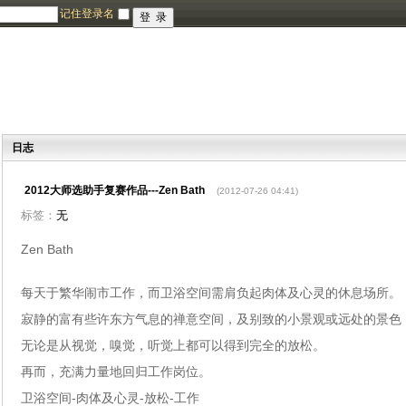
记住登录名
日志
2012大师选助手复赛作品---Zen Bath
(2012-07-26 04:41)
标签：
无
Zen Bath
每天于繁华闹市工作，而卫浴空间需肩负起肉体及心灵的休息场所。
寂静的富有些许东方气息的禅意空间，及别致的小景观或远处的景色
无论是从视觉，嗅觉，听觉上都可以得到完全的放松。
再而，充满力量地回归工作岗位。
卫浴空间-肉体及心灵-放松-工作