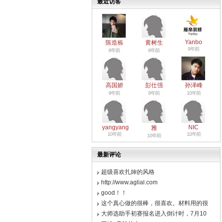
最近访客
Yanbo
陈造栋
黄树生
9年前
8年前
8年前
高国娇
彭仕强
孙泽峰
9年前
9年前
10年前
yangyang
NIC
雅
10年前
10年前
10年前
最新评论
超级喜欢扎婶的风格
http://www.aglial.com
good！！
这个真心做的很棒，很喜欢。材料用的很
大师选助手初赛报名进入倒计时，7月10