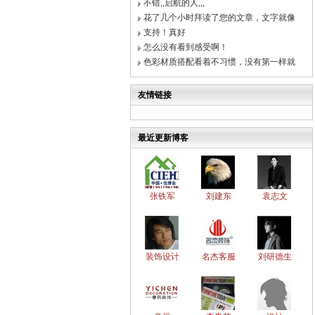
不错,,启航的人,,,
花了几个小时拜读了您的文章，文字就像
支持！真好
怎么没有看到感受啊！
色彩材质搭配看着不习惯，没有第一样就
友情链接
最近更新博客
张铁军
刘建东
袁志文
装饰设计
名杰客服
刘研德生