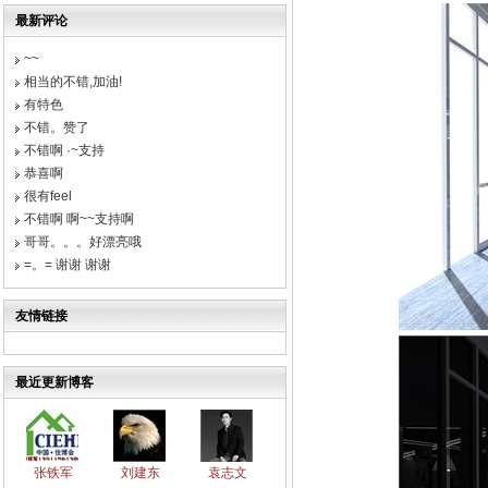
最新评论
~~
相当的不错,加油!
有特色
不错。赞了
不错啊 ·~支持
恭喜啊
很有feel
不错啊 啊~~支持啊
哥哥。。。好漂亮哦
=。= 谢谢 谢谢
友情链接
最近更新博客
张铁军
刘建东
袁志文