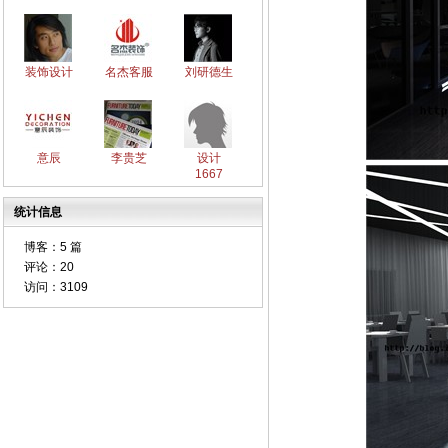
装饰设计
名杰客服
刘研德生
意辰
李贵芝
设计
1667
统计信息
博客：
5 篇
评论：
20
访问：
3109