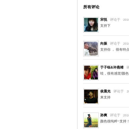
所有评论
宋悦
评论于
201
支持下
向振
评论于
201
支持你 ， 很有特点
于子钰&许燕靖
哇，很有感觉!颜
侯晨光
评论于
2
来支持
孙爽
评论于
201
颜色很纯粹~支持