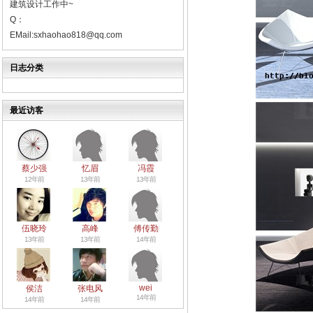
建筑设计工作中~
Q：
EMail:sxhaohao818@qq.com
日志分类
最近访客
蔡少强
忆眉
冯霞
12年前
13年前
13年前
伍晓玲
高峰
傅传勤
13年前
13年前
14年前
wei
侯洁
张电风
14年前
14年前
14年前