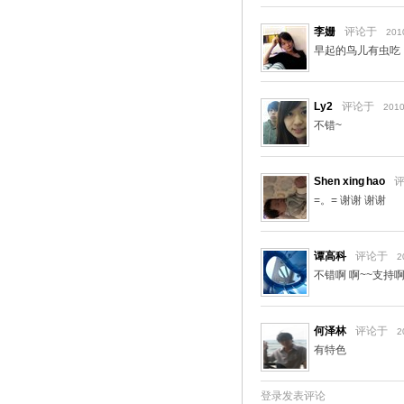
李姗
评论于
201
早起的鸟儿有虫吃
Ly2
评论于
2010
不错~
Shen xing hao
=。= 谢谢 谢谢
谭高科
评论于
2
不错啊 啊~~支持
何泽林
评论于
2
有特色
登录发表评论