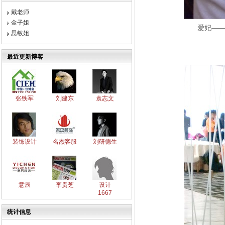
戴老师
金子姐
爱妃——罗美丽~ 
思敏姐
最近更新博客
张铁军
刘建东
袁志文
装饰设计
名杰客服
刘研德生
意辰
李贵芝
设计
1667
统计信息