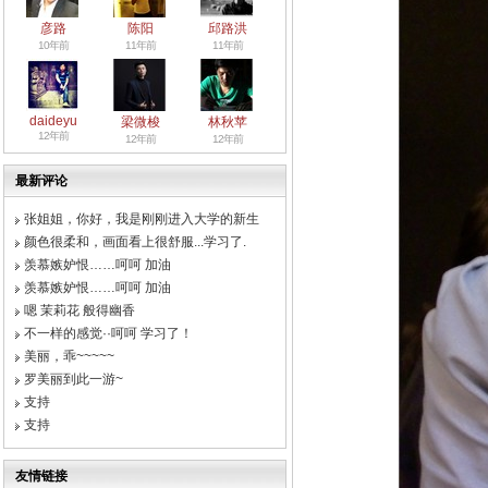
彦路
陈阳
邱路洪
10年前
11年前
11年前
daideyu
梁微梭
林秋苹
12年前
12年前
12年前
最新评论
张姐姐，你好，我是刚刚进入大学的新生
颜色很柔和，画面看上很舒服...学习了.
羡慕嫉妒恨……呵呵 加油
羡慕嫉妒恨……呵呵 加油
嗯 茉莉花 般得幽香
不一样的感觉··呵呵 学习了！
美丽，乖~~~~~
罗美丽到此一游~
支持
支持
友情链接