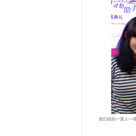
我们组的一票人~~嘎嘎