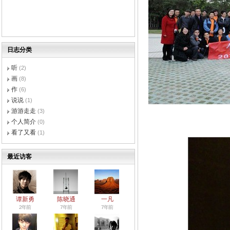
日志分类
听
(2)
画
(8)
作
(6)
说说
(1)
游游走走
(3)
大家
个人简介
(0)
看了又看
(1)
最近访客
谭新勇
陈晓通
一凡
2年前
7年前
7年前