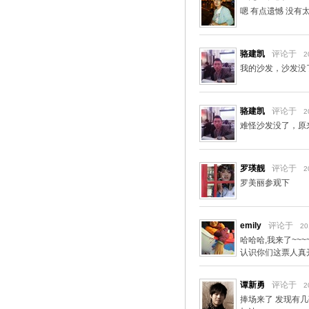
嗯 有点遗憾 没有
骆建凯
评论于
2
我的沙发，沙发没
骆建凯
评论于
2
难怪沙发没了，原
罗瑛靓
评论于
2
罗美丽参观下
emily
评论于
20
哈哈哈,我来了~~
认识你们这票人真开
谭新勇
评论于
2
捧场来了 发现有几