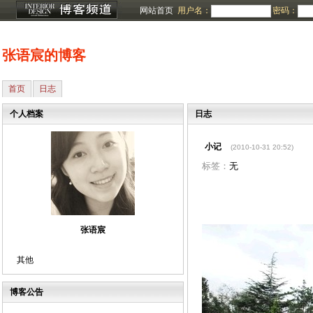
网站首页
用户名：
密码：
张语宸的博客
首页
日志
个人档案
日志
小记
(2010-10-31 20:52)
标签：
无
张语宸
其他
博客公告