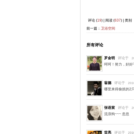
评论 (
19
) | 阅读 (
637
) | 类别
前一篇：
卫浴空间
所有评论
罗金明
评论于
2
呵呵！努力，好好
翁德
评论于
201
哪里来得偷抓的2
张语宸
评论于
2
流浪狗~~~ 忽忽
世亮
评论于
201