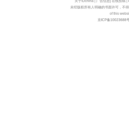
关于IDchina
|
广告信息
|
在线投稿
|
未经版权所有人明确的书面许可，不得
of this websi
京ICP备10023688号