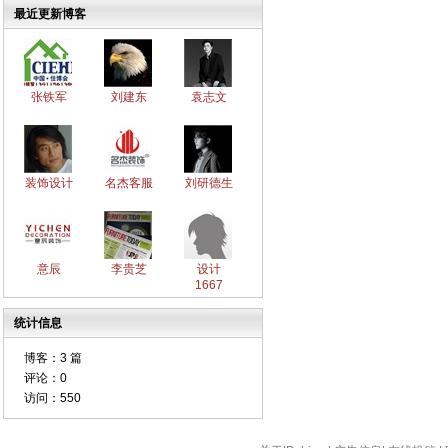
最近更新博客
张铁军
刘建东
袁志文
装饰设计
名杰客服
刘研德生
意辰
李贵芝
设计
1667
统计信息
博客：
3 篇
评论：
0
访问：
550