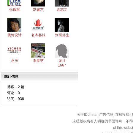
张铁军
刘建东
袁志文
装饰设计
名杰客服
刘研德生
意辰
李贵芝
设计
1667
统计信息
博客：
2 篇
评论：
0
访问：
938
关于IDchina
|
广告信息
|
在线投稿
|
未经版权所有人明确的书面许可，不得
of this websi