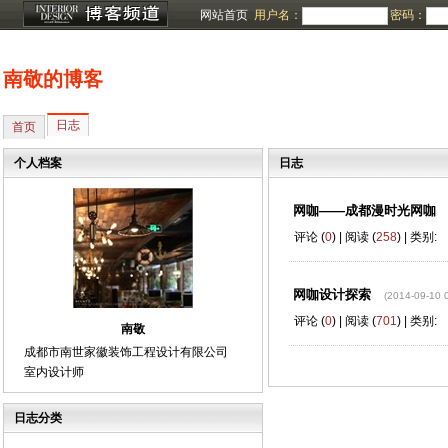
网站首页
用户名：
密码：
南敬的博客
日志
首页
个人档案
日志
网咖——成都漫时光网咖
评论 (
0
) | 阅读 (
258
) | 类别:
网咖设计探索
(2014-09-10 
评论 (
0
) | 阅读 (
701
) | 类别:
南敬
成都市南世家徽装饰工程设计有限公司
室内设计师
日志分类