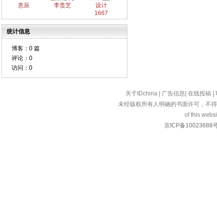
意辰
李贵芝
设计
1667
统计信息
博客：
0 篇
评论：
0
访问：
0
关于IDchina
|
广告信息
|
在线投稿
|
未经版权所有人明确的书面许可，不得
of this websi
京ICP备10023688号