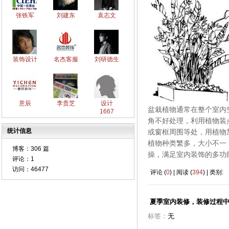
张铁军
刘建东
袁志文
装饰设计
名杰客服
刘研德生
意辰
李贵芝
设计
盆栽植物通常在整个室内
1667
角不好处理，利用植物装
统计信息
或窗框周围等处，用植物
植物种类繁多，大小不一
博客：
306 篇
操，满足室内装饰的多功
评论：
1
访问：
46477
评论 (
0
) | 阅读 (
394
) | 类别:
夏季室内装修，装修过程
标签：
无