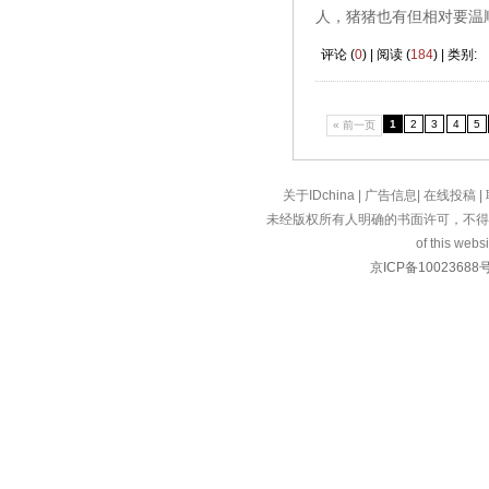
人，猪猪也有但相对要温
评论 (
0
) | 阅读 (
184
) | 类别:
1
2
3
4
5
« 前一页
关于IDchina
|
广告信息
|
在线投稿
|
未经版权所有人明确的书面许可，不得
of this websi
京ICP备10023688号