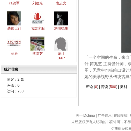
张铁军
刘建东
袁志文
装饰设计
名杰客服
刘研德生
意辰
李贵芝
设计
「一个空间的生命，来自
1667
计 简兆芝 主持设计师
统计信息
图，无意中也描绘出设计
她的美学视野从传统古典
博客：
2 篇
评论：
0
评论 (
0
) | 阅读 (
500
) | 类别:
访问：
730
关于IDchina
|
广告信息
|
在线投稿
|
未经版权所有人明确的书面许可，不得
of this websi