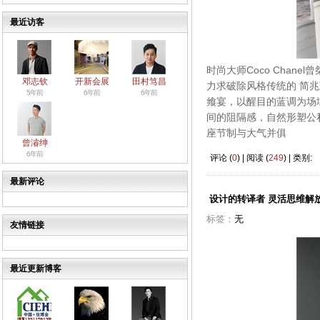
最近访客
时尚大师Coco Cha
邓志钦
开新会展
田村笃昌
力求破除风格传统的 简
5年前
6年前
6年前
飨宴，以醒目的蓝调为场
间的阻隔感，自然形塑公
座节制与大气并俱
曾濬绅
6年前
评论 (
0
) | 阅读 (
249
) | 类别:
最新评论
设计的转译者 灵活思维解
标签：
无
友情链接
最近更新博客