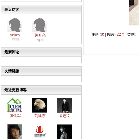
最近访客
评论 (
0
) | 阅读 (
227
) | 类别:
yokey
关升亮
7年前
7年前
最新评论
友情链接
最近更新博客
张铁军
刘建东
袁志文