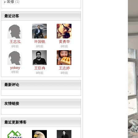
装修
(1)
最近访客
王志泓
许国铣
黄勇华
8年前
8年前
8年前
yokey
王臣冉
王志婷
8年前
8年前
8年前
最新评论
友情链接
最近更新博客