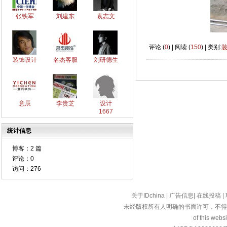
张铁军
刘建东
袁志文
评论 (
0
) | 阅读 (
150
) | 类别:
装饰设计
名杰客服
刘研德生
意辰
李贵芝
设计
1667
统计信息
博客：
2 篇
评论：
0
访问：
276
关于IDchina
|
广告信息
|
在线投稿
|
未经版权所有人明确的书面许可，不得
of this websi