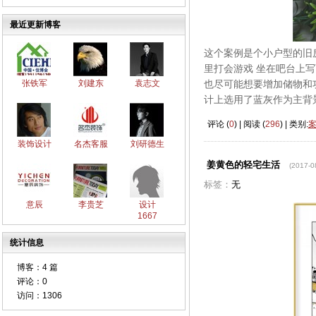
最近更新博客
这个案例是个小户型的旧
里打会游戏 坐在吧台上写
也尽可能想要增加储物和
张铁军
刘建东
袁志文
计上选用了蓝灰作为主背
评论 (
0
) | 阅读 (
296
) | 类别:
装饰设计
名杰客服
刘研德生
姜黄色的轻宅生活
(2017-0
标签：
无
意辰
李贵芝
设计
1667
统计信息
博客：
4 篇
评论：
0
访问：
1306